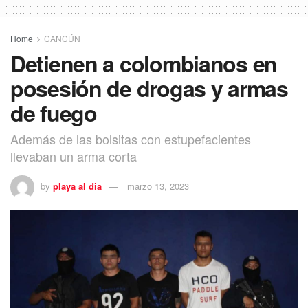
Home
CANCÚN
Detienen a colombianos en
posesión de drogas y armas
de fuego
Además de las bolsitas con estupefacientes
llevaban un arma corta
by
playa al dia
marzo 13, 2023