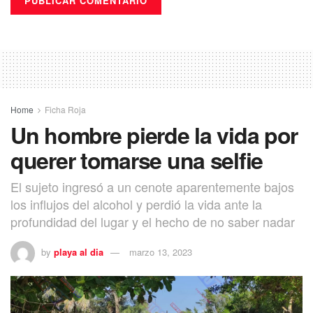
Home
Ficha Roja
Un hombre pierde la vida por
querer tomarse una selfie
El sujeto ingresó a un cenote aparentemente bajos
los influjos del alcohol y perdió la vida ante la
profundidad del lugar y el hecho de no saber nadar
by
playa al dia
marzo 13, 2023