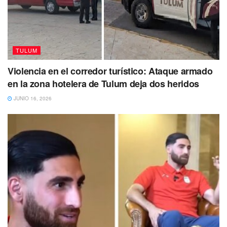
TULUM
Violencia en el corredor turístico: Ataque armado
en la zona hotelera de Tulum deja dos heridos
JUNIO 16, 2026
La Segunda Sala de la Suprema Corte de Justicia de la
Nación resolvió, a grandes rasgos, que reconoce la
validez parcial del Programa Municipal de Ordenamiento
Ecológico y Desarrollo Urbano Sustentable del Municipio
de Tulum, publicado en el Periódico Oficial del Estado de