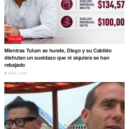
Dijo que el PMOTEDEUS tiene muchos errores y emana
de una Ley de Asentamientos Urbanos Estatal que fue
creada de una idea híbrida entre la Ley de Asentamientos
Urbanos y la Ley General de Equilibrio Ecológico, lo cual -
a su criterio- no tiene concordancia con las leyes
TULUM
federales.
Mientras Tulum se hunde, Diego y su Cabildo
Refirió que en este instrumento no incluyeron “hábilmente”
disfrutan un sueldazo que ni siquiera se han
las Áreas Naturales Protegidas como la reserva de Sian
rebajado
Ka’an, el Parque Nacional Tulum, zonas arqueológicas,
JULIO 1, 2026
cenotes, ríos subterráneos, playas, humedales ni especies
de flora y fauna endémicas, lo que permitía construcción y
cambio de uso de suelo a todas las áreas de Tulum.
Informó que esto además podría llevar a
responsabilidades legales a los funcionarios que
participaron en la aprobación del PMOTEDEUS, porque
están atentando contra la naturaleza y el futuro de nuevas