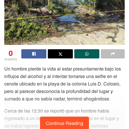
0
SHARES
Un hombre pierde la vida al estar presuntamente bajo los
influjos del alcohol y al intentar tomarse una selfie en el
cenote ubicado en la playa de la colonia Luis D. Colosio,
pero al parecer desconocía la profundidad del lugar y
sumado a que no sabía nadar, terminó ahogándose.
Cerca de las 12:30 se reportó que un hombre había
ingresado a un cenote para tomarse un foto en el lugar y
Continue Reading
no había logrado salir, por lo que los otros bañistas