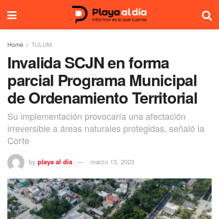
Home
TULUM
Invalida SCJN en forma
parcial Programa Municipal
de Ordenamiento Territorial
Su implementación provocaría una afectación
irreversible a áreas naturales protegidas, señaló la
Corte
by
playa al dia
marzo 13, 2023