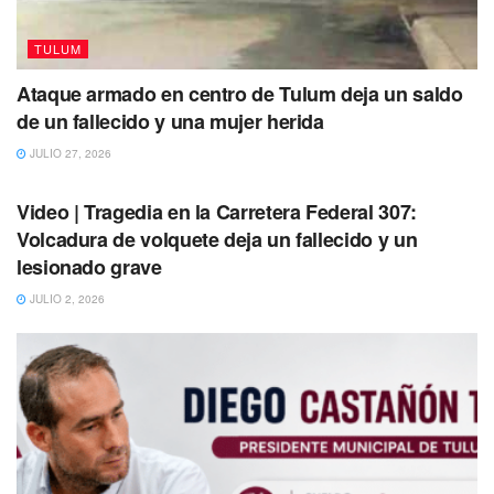
TULUM
Ataque armado en centro de Tulum deja un saldo
de un fallecido y una mujer herida
JULIO 27, 2026
TULUM
Video | Tragedia en la Carretera Federal 307:
Volcadura de volquete deja un fallecido y un
lesionado grave
Precisó además que en su momento los profesionistas
JULIO 2, 2026
locales crearon una defensa social donde el Colegio de
Ingenieros y Arquitectos de Tulum, ecologistas y
habitantes presentaron 10 amparos porque no estaban de
acuerdo con diversos aspectos, aunado a que el
documento se elaboró sin hacerse una consulta pública de
manera anticipada.