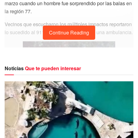
marzo cuando un hombre fue sorprendido por las balas en
la región 77.
Vecinos que escucharon los múltiples impactos reportaron
lo sucedido al 911 y pidieron el auxilio de una ambulancia.
Continue Reading
Noticias
Que te pueden interesar
El hombre; vecino del lugar quedó tirado con múltiples
impactos sobre la calle 45.
Aunque no se supo el motivo de la agresión contra este
hombre en el fraccionamiento Corales, sí logró ser
atendido por paramédicos quienes le brindaron atención
prehospitalaria para ser trasladado al hospital general para