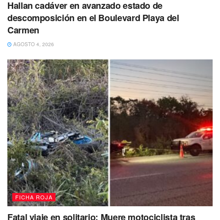
Hallan cadáver en avanzado estado de
Fotos Cortesía
descomposición en el Boulevard Playa del
Carmen
No dejes de Leer
AGOSTO 4, 2026
FICHA ROJA
Fatal viaje en solitario: Muere motociclista tras