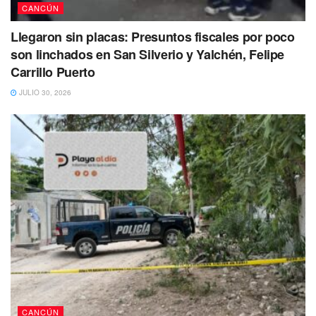
𝙇𝙤𝙨 ‘𝙥𝙖𝙧𝙘𝙚𝙧𝙤𝙨’ 𝙞𝙣𝙩𝙚𝙣𝙩𝙖𝙧𝙤𝙣 𝙙𝙖𝙧𝙨𝙚 𝙖
CANCÚN
𝙡𝙖 𝙛𝙪𝙜𝙖 𝙥𝙚𝙧𝙤 𝙡𝙤𝙜𝙧𝙖𝙧𝙤𝙣 𝙘𝙚𝙧𝙧𝙖𝙧𝙡𝙚𝙨 𝙚𝙡
Llegaron sin placas: Presuntos fiscales por poco
𝙥𝙖𝙨𝙤
#Comenta
#Comparte
son linchados en San Silverio y Yalchén, Felipe
#cancun
https://t.co/1Z0pFcmJhR
Carrillo Puerto
pic.twitter.com/wHZEuhgkNG
JULIO 30, 2026
— cancunaldi2 (@cancunaldi2)
March 13,
2023
La consternación se apoderó del lugar, luego de que la
madre del joven entrara en shock aferrándose al cuerpo de
su hijo que yacía en el piso ensangrentado.
Agentes ministeriales así como peritos de la fiscalía
general del estado se encargaron de levantamiento del
cuerpo para ser trasladado al SEMEFO.
CANCÚN