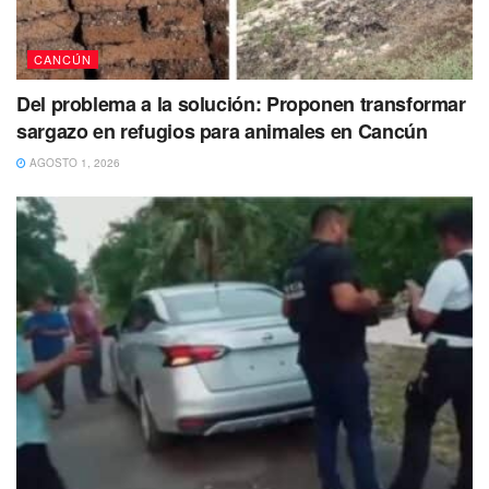
El joven se encontraba en un local de la colonia irregular
Tres Reyes ubicada al final de la Avenida José López
CANCÚN
Portillo rumbo a la carretera que va a Mérida.
Del problema a la solución: Proponen transformar
La víctima habría sido identificado como Santiago “N”,
sargazo en refugios para animales en Cancún
quien recibió múltiples disparos que lo llevarían a perder la
AGOSTO 1, 2026
vida.
Aunque se pidió el auxilio de unidades de emergencia al
momento de su arribo el joven ya había fallecido.
Del sicario no se supo más luego de que huyera del lugar
del ataque.
Ante lo ocurrido se solicitó la presencia policiaca, quién
implementó un operativo de búsqueda sin éxito alguno
como en ocasiones anteriores.
#FichaRoja