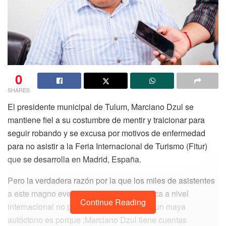
0
SHARES
El presidente municipal de Tulum, Marciano Dzul se
mantiene fiel a su costumbre de mentir y traicionar para
seguir robando y se excusa por motivos de enfermedad
para no asistir a la Feria Internacional de Turismo (Fitur)
que se desarrolla en Madrid, España.
Pero la verdadera razón por la que los miles de asistentes
a este magno evento de promoción turística a nivel
Continue Reading
internacional no podrán ver y escuchar a un maya
autóctono es porque ;Marciano Dzul tiene cuentas