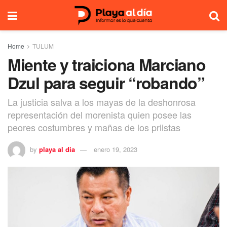
Home
TULUM
Miente y traiciona Marciano
Dzul para seguir “robando”
La justicia salva a los mayas de la deshonrosa
representación del morenista quien posee las
peores costumbres y mañas de los priistas
by
playa al dia
enero 19, 2023