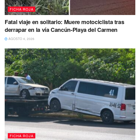
FICHA ROJA
Fatal viaje en solitario: Muere motociclista tras
derrapar en la vía Cancún-Playa del Carmen
AGOSTO 4, 2026
Tags:
Accidente
atropello
villas del sol
FICHA ROJA