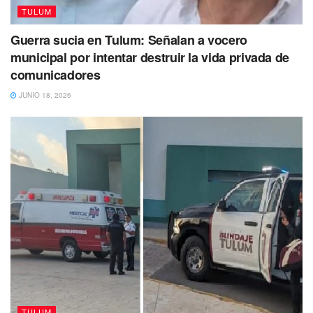
TULUM
Guerra sucia en Tulum: Señalan a vocero
municipal por intentar destruir la vida privada de
comunicadores
JUNIO 18, 2026
Tags:
Corrupción
FITUR
hoteleros
Marciano Dzul
Sargazo
TULUM