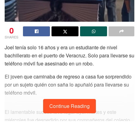
Con información de Sol Quintana Roo
0
SHARES
Joel tenía solo 16 años y era un estudiante de nivel
bachillerato en el puerto de Veracruz. Solo para llevarse su
teléfono móvil fue asesinado en un robo.
El joven que caminaba de regreso a casa fue sorprendido
por un sujeto quién con saña lo apuñaló para llevarse su
teléfono móvil.
Continue Reading
El lamentable suceso tuvo lugar ayer martes y este
miércoles fue despedido por sus compañeros del colegio
de bachilleres del Estado de Veracruz (Cobaev) plantel 62.