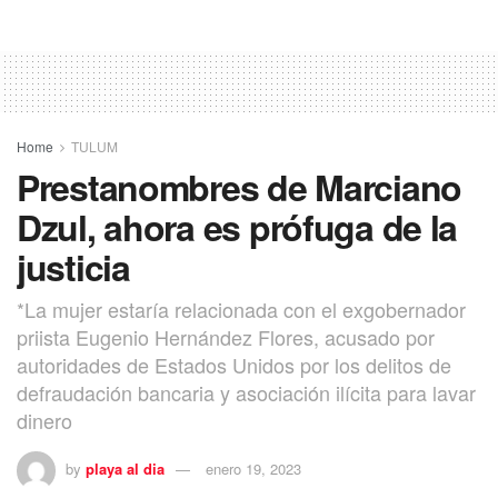
Home
TULUM
Prestanombres de Marciano
Dzul, ahora es prófuga de la
justicia
*La mujer estaría relacionada con el exgobernador
priista Eugenio Hernández Flores, acusado por
autoridades de Estados Unidos por los delitos de
defraudación bancaria y asociación ilícita para lavar
dinero
by
playa al dia
enero 19, 2023