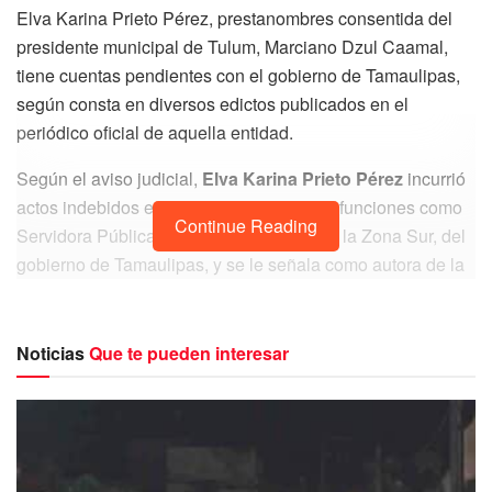
Elva Karina Prieto Pérez, prestanombres consentida del
presidente municipal de Tulum, Marciano Dzul Caamal,
tiene cuentas pendientes con el gobierno de Tamaulipas,
según consta en diversos edictos publicados en el
periódico oficial de aquella entidad.
Según el aviso judicial,
Elva Karina Prieto Pérez
incurrió
actos indebidos en el desempeño de sus funciones como
Continue Reading
Servidora Pública del Subsistema C-4 de la Zona Sur, del
gobierno de Tamaulipas, y se le señala como autora de la
desaparición de bienes propiedad del Gobierno del
Estado, y de haber violado la ley de servidores públicos.
Noticias
Que te pueden interesar
Sin embargo, lejos de enfrentar a la justicia huyó y buscó
refugio en Tulum, Quintana Roo, y desde 2011, es la
apoderada plenipotenciaria de las empresas de Marciano
Dzul Caamal.