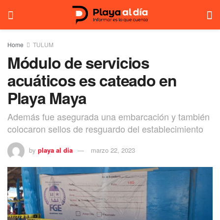
Home
TULUM
Módulo de servicios
acuáticos es cateado en
Playa Maya
Además fue asegurada una embarcación y también
colocaron sellos de resguardo del establecimiento
by
playa al dia
marzo 22, 2023