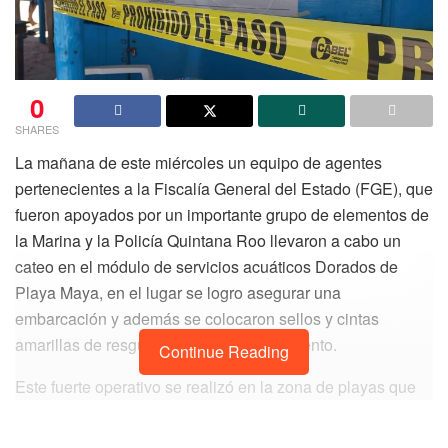
0
SHARES
La mañana de este miércoles un equipo de agentes
pertenecientes a la Fiscalía General del Estado (FGE), que
fueron apoyados por un importante grupo de elementos de
la Marina y la Policía Quintana Roo llevaron a cabo un
cateo en el módulo de servicios acuáticos Dorados de
Playa Maya, en el lugar se logro asegurar una
embarcación y además se colocaron sellos y cintas
amarillas de resguardo en el establecimiento.
Continue Reading
Este fuerte operativo se realizó en la zona de playas que
se encuentran dentro del Parque Nacional Tulum y
obedeció a un proceso por delitos contra la salud en su