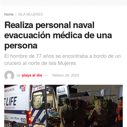
Home
ISLA MUJERES
Realiza personal naval
evacuación médica de una
persona
El hombre de 77 años se encontraba a bordo de un
crucero al norte de Isla Mujeres
by
playa al dia
febrero 24, 2023