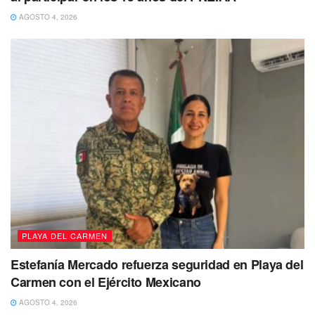
taxistas
AGOSTO 4, 2026
PLAYA DEL CARMEN
Estefanía Mercado refuerza seguridad en Playa del
Carmen con el Ejército Mexicano
AGOSTO 4, 2026