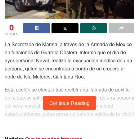
0
SHARES
La Secretaría de Marina, a través de la Armada de México
en funciones de Guardia Costera, informó que el día de
ayer personal Naval, realizó la evacuación médica de una
persona, quien se encontraba a bordo de un crucero al
norte de Isla Mujeres, Quintana Roo.
Esta acción se efectuó tras recibir una llamada de auxilio
en la que se solicitó apoyo para el traslado de una persona
Continue Reading
del sexo masculino de 77 años y de nacionalidad
estadounidense, quien presentó pérdida súbita de la visión
de su ojo izquierdo a descartar evento vascular cerebral.
Noticias
Que te pueden interesar