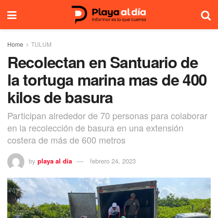
Home
TULUM
Recolectan en Santuario de
la tortuga marina mas de 400
kilos de basura
Participan alrededor de 70 personas para colaborar
en la recolección de basura en una extensión
costera de más de 600 metros
by
playa al dia
febrero 24, 2023