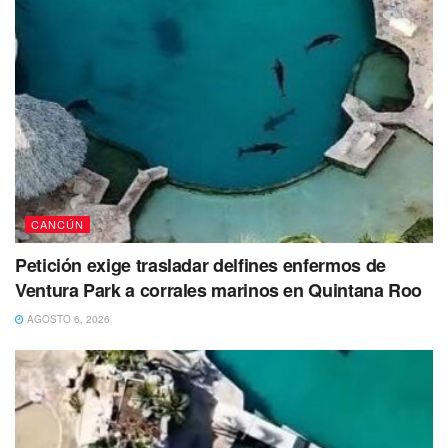
El menor fue reportado como desaparecido el 28 de
febrero de 2023. Hasta el momento se presume como
persona no localizada, de tal forma que se ha activado una
ficha de búsqueda en la Fiscalía General del Estado
(FGE).
Mide 86 centímetros aproximadamente de estatura, es de
complexión robusta, tez morena clara, tiene cabello
castaño, corto y lacio. Tiene un peso aproximado de 26
CANCÚN
kilos.
Petición exige trasladar delfines enfermos de
Al momento de desaparecer vestía una camisa color vino,
Ventura Park a corrales marinos en Quintana Roo
pantalón blanco y zapatos oscuros.
AGOSTO 6, 2026
Como seña particular tiene lunar en ojo de lado izquierdo y
un lunar verde en la mano izquierda arriba del pulgar.
#cancun
𝐁𝐚𝐧𝐜𝐨𝐬 𝐝𝐞 𝐂𝐚𝐧𝐜ú𝐧 𝐬𝐞𝐜𝐮𝐞𝐬𝐭𝐫𝐚𝐝𝐨𝐬 𝐩𝐨𝐫 𝐥𝐚