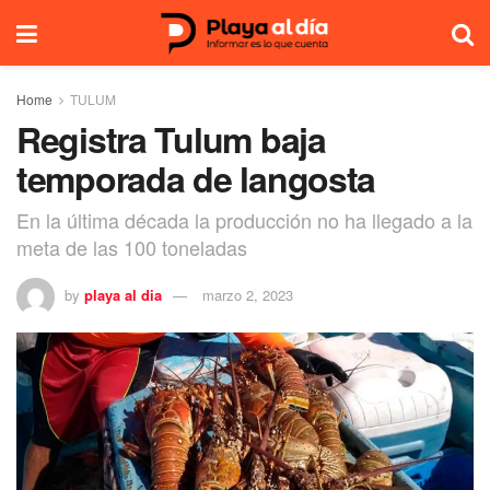
Home
TULUM
Registra Tulum baja
temporada de langosta
En la última década la producción no ha llegado a la
meta de las 100 toneladas
by
playa al dia
marzo 2, 2023