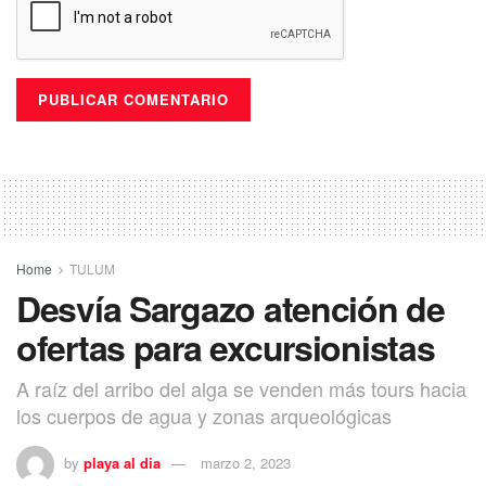
Home
TULUM
Desvía Sargazo atención de
ofertas para excursionistas
A raíz del arribo del alga se venden más tours hacia
los cuerpos de agua y zonas arqueológicas
by
playa al dia
marzo 2, 2023