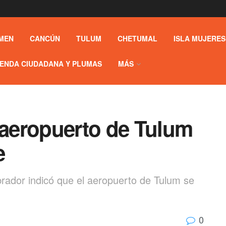
MEN
CANCÚN
TULUM
CHETUMAL
ISLA MUJERES
ENDA CIUDADANA Y PLUMAS
MÁS
aeropuerto de Tulum
e
rador indicó que el aeropuerto de Tulum se
0