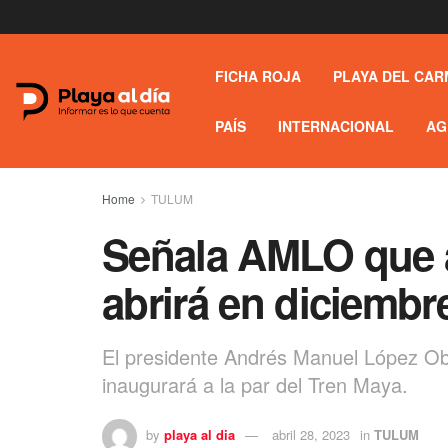
FICHA ROJA
PLAYA DEL CAR
PAÍS
INTERNACIONAL
AG
Home
TULUM
Señala AMLO que 
abrirá en diciembr
El presidente Andrés Manuel López Ob
inaugurará a la par del Tren Maya.
by
playa al dia
abril 28, 2023
in
TULUM