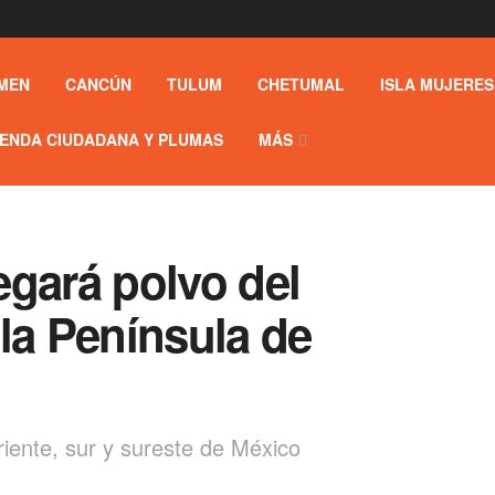
MEN
CANCÚN
TULUM
CHETUMAL
ISLA MUJERES
ENDA CIUDADANA Y PLUMAS
MÁS
egará polvo del
la Península de
iente, sur y sureste de México