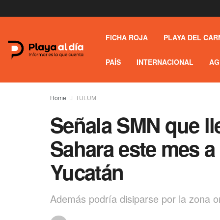
FICHA ROJA
PLAYA DEL CAR
PAÍS
INTERNACIONAL
AG
Home
TULUM
Señala SMN que ll
Sahara este mes a 
Yucatán
Además podría disiparse por la zona or