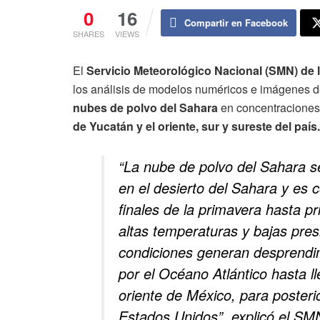
0
16
Compartir en Facebook
SHARES
VIEWS
El
Servicio Meteorológico Nacional (SMN) de
los análisis de modelos numéricos e imágenes de
nubes de polvo del Sahara
en concentraciones 
de Yucatán y el oriente, sur y sureste del país.
“La nube de polvo del Sahara s
en el desierto del Sahara y es
finales de la primavera hasta pr
altas temperaturas y bajas pres
condiciones generan desprendimi
por el Océano Atlántico hasta l
oriente de México, para poster
Estados Unidos”, explicó el S