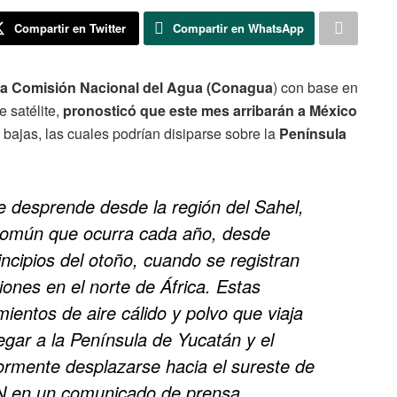
Compartir en Twitter
Compartir en WhatsApp
 la Comisión Nacional del Agua (Conagua
) con base en
 satélite,
pronosticó que este mes arribarán a México
bajas, las cuales podrían disiparse sobre la
Península
e desprende desde la región del Sahel,
 común que ocurra cada año, desde
incipios del otoño, cuando se registran
iones en el norte de África. Estas
entos de aire cálido y polvo que viaja
legar a la Península de Yucatán y el
iormente desplazarse hacia el sureste de
MN en un comunicado de prensa.