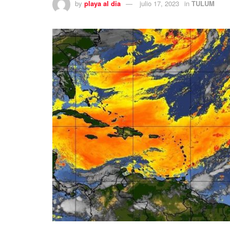
by
playa al dia
julio 17, 2023
in
TULUM