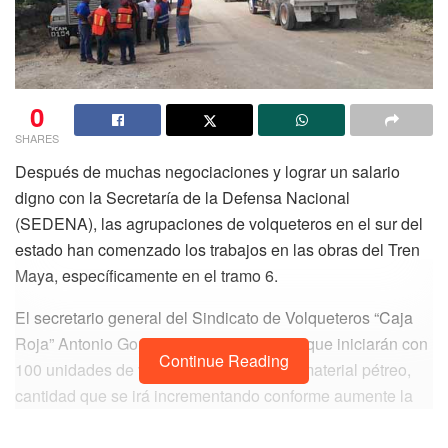
0
SHARES
Después de muchas negociaciones y lograr un salario
digno con la Secretaría de la Defensa Nacional
(SEDENA), las agrupaciones de volqueteros en el sur del
estado han comenzado los trabajos en las obras del Tren
Maya, específicamente en el tramo 6.
El secretario general del Sindicato de Volqueteros “Caja
Roja” Antonio González Notario, informó que iniciarán con
Continue Reading
100 unidades de volteo para acarreo de material pétreo,
cantidad que se irá incrementando conforme aumente la
demanda de trabajo, hasta llegar a más de 300 en las
primeras semanas del 2023, lo que sin duda les permitirá