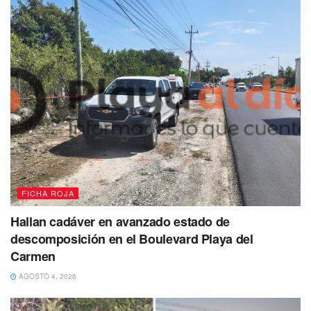
armados con un arma de fuego, amenazando al pagador
para que les entregará los sobres con dinero; tras acceder,
los sujetos abandonaron el lugar y el personal de la obra
solicitó apoyo a una patrulla, por lo que se lleva a cabo la
búsqueda y persecución.
Durante la audiencia, el juez de control decretó la legal
detención y retención de los imputados, por su probable
participación en el delito de extorsión y fue hasta que los
inspeccionaron cuando les encontraron enervantes, por lo
que también fueron imputados por delitos contra la salud.
FICHA ROJA
Hallan cadáver en avanzado estado de
descomposición en el Boulevard Playa del
Carmen
AGOSTO 4, 2026