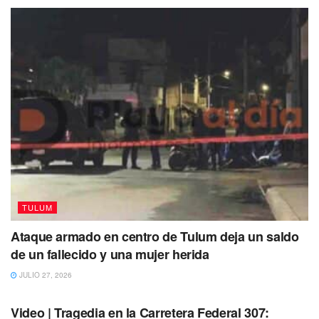
Bernabé Antonio Miranda Miranda, oficial mayor; Edwin
Armando Caamal Cámara, director de Servicios
Generales; y, por otra parte, la persona física de nombre
Carlos Armando Herrera Trejo.
TULUM
Ataque armado en centro de Tulum deja un saldo
de un fallecido y una mujer herida
JULIO 27, 2026
TULUM
Video | Tragedia en la Carretera Federal 307: