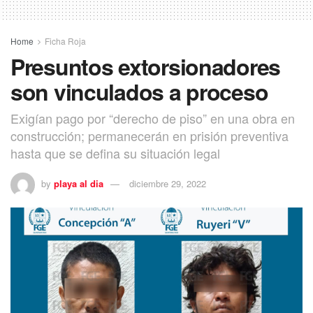
Home
Ficha Roja
Presuntos extorsionadores
son vinculados a proceso
Exigían pago por “derecho de piso” en una obra en
construcción; permanecerán en prisión preventiva
hasta que se defina su situación legal
by
playa al dia
diciembre 29, 2022