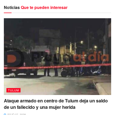
alcanzar la recuperación de su sector, que estuvo casi todo
Noticias
Que te pueden interesar
el año paralizado.
TULUM
Ataque armado en centro de Tulum deja un saldo
de un fallecido y una mujer herida
Indicó que esto les permitirá a los operadores obtener
JULIO 27, 2026