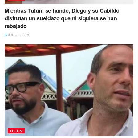
Mientras Tulum se hunde, Diego y su Cabildo
disfrutan un sueldazo que ni siquiera se han
rebajado
JULIO 1, 2026
El dirigente de los transportistas, destacó que el Tren Maya
viene a reactivar por completo la actividad económica de
la zona sur, por lo que la dinámica deberá mantenerse, a
fin de que todos los sectores que aún no alcanzan el
impulso que necesitan lo tengan y así se vaya
consolidando el desarrollo de esta parte del estado
Tags:
Tren Maya
Tulum
Volqueteros
TULUM