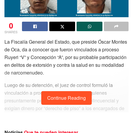
0
SHARES
La Fiscalía General del Estado, que preside Óscar Montes
de Oca, da a conocer que fueron vinculados a proceso
Ruyeri “V” y Concepción “A”, por su probable participación
en delitos de extorsión y contra la salud en su modalidad
de narcomenudeo.
Luego de su detención, el juez de control formuló la
vinculación a proceso de los imputados, quienes
Continue Reading
presuntamente pertenecían a un grupo delincuencial y
exigían dinero por “derecho de piso” a los encargados de
una obra en construcción ubicada en el fraccionamiento
Canoras del municipio de Solidaridad.
Noticias
Que te pueden interesar