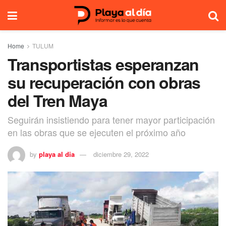
Home
TULUM
Transportistas esperanzan
su recuperación con obras
del Tren Maya
Seguirán insistiendo para tener mayor participación
en las obras que se ejecuten el próximo año
by
playa al dia
diciembre 29, 2022