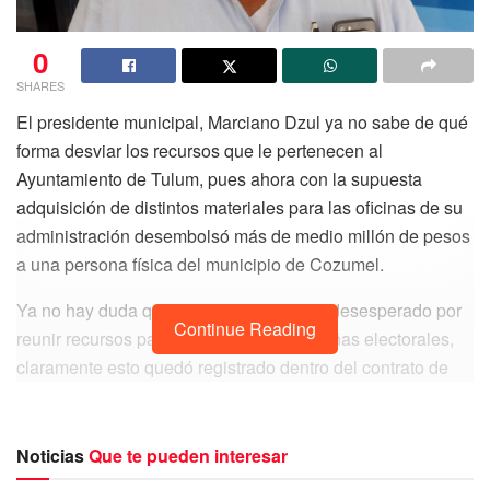
0
SHARES
El presidente municipal, Marciano Dzul ya no sabe de qué
forma desviar los recursos que le pertenecen al
Ayuntamiento de Tulum, pues ahora con la supuesta
adquisición de distintos materiales para las oficinas de su
administración desembolsó más de medio millón de pesos
a una persona física del municipio de Cozumel.
Ya no hay duda que Marciano Dzul está desesperado por
Continue Reading
reunir recursos para las próximas campañas electorales,
claramente esto quedó registrado dentro del contrato de
adquisiciones MT/OM/RM/RF/ADQ/AD/014/2022
celebrado el 7 de abril de 2022, entre el municipio de
Tulum, representado por su presidente municipal;
Noticias
Que te pueden interesar
acompañado de Diego Castañón Trejo, tesorero municipal;