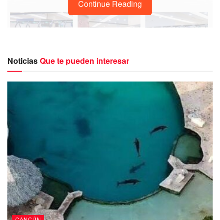
Continue Reading
Noticias
Que te pueden interesar
Sin duda está incorporación permitirá tanto a turistas como
agentes migratorios realizar los trámites con mayor
comodidad y en menor tiempo.
De manera que ya se encuentran en operación los
primeros 14 filtros migratorios automatizados, cuáles se
ubican en la terminal 3.
CANCÚN