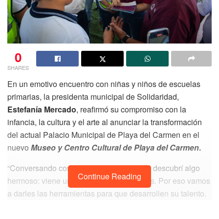
0
SHARES
En un emotivo encuentro con niñas y niños de escuelas
primarias, la presidenta municipal de Solidaridad,
Estefanía Mercado
, reafirmó su compromiso con la
infancia, la cultura y el arte al anunciar la transformación
del actual Palacio Municipal de Playa del Carmen en el
nuevo
Museo y Centro Cultural de Playa del Carmen
.
“Conversando con nuestras niñas y niños descubrí algo
Continue Reading
hermoso: viene una generación de artistas. Por eso vamos
a darles las herramientas para que desarrollen su talento.
Este edificio será su espacio de inspiración, su casa del
arte, su lugar para soñar”, expresó la alcaldesa.