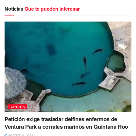
Noticias
Que te pueden interesar
Este espacio cultural albergará clases gratuitas de pintura,
ballet, música, piano y artes plásticas, abriendo las puertas
a una educación artística accesible, inclusiva y
comunitaria.
Te recomendamos leer:
Niñez en movimiento: arranca
en Playa del Carmen el Taller de Educación Vial con el
DH Bus
Estefanía Mercado
destacó que el arte es una
herramienta poderosa de paz y transformación social:
“Los artistas no buscan el conflicto, buscan
el abrazo, la belleza y la palabra. El arte
CANCÚN
educa, abraza y salva. Y eso es lo que
Petición exige trasladar delfines enfermos de
queremos para Playa del Carmen: una
Ventura Park a corrales marinos en Quintana Roo
ciudad con alma, con corazón y con cultura”.
AGOSTO 6, 2026