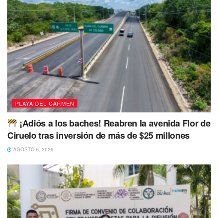
interactivo de aprendizaje.
Este proyecto forma parte del
Nuevo Acuerdo por el
Bienestar y Desarrollo
, impulsado por la gobernadora
Mara Lezama
y respaldado por la visión humanista de la
presidenta
Claudia Sheinbaum
, sumando esfuerzos entre
gobierno e iniciativa privada para construir una ciudad más
justa, segura y empática.
PLAYA DEL CARMEN
¡Adiós a los baches! Reabren la avenida Flor de
Ciruelo tras inversión de más de $25 millones
AGOSTO 6, 2026