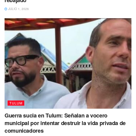
Diego Castañón Trejo reafirma su compromiso de construir
JULIO 1, 2026
una Tulum más segura y con infraestructura vial moderna,
en beneficio de la ciudadanía y los millones de visitantes
que llegan cada año.
Tags:
Tulum
TULUM
Guerra sucia en Tulum: Señalan a vocero
municipal por intentar destruir la vida privada de
comunicadores