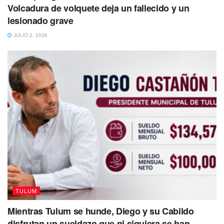
Volcadura de volquete deja un fallecido y un
abusos o injusticias.
lesionado grave
JULIO 2, 2026
Tags:
Tulum
TULUM
Mientras Tulum se hunde, Diego y su Cabildo
disfrutan un sueldazo que ni siquiera se han