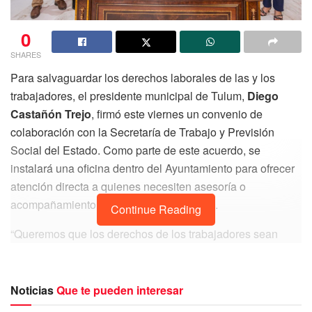
0
SHARES
Para salvaguardar los derechos laborales de las y los
trabajadores, el presidente municipal de Tulum,
Diego
Castañón Trejo
, firmó este viernes un convenio de
colaboración con la Secretaría de Trabajo y Previsión
Social del Estado. Como parte de este acuerdo, se
instalará una oficina dentro del Ayuntamiento para ofrecer
atención directa a quienes necesiten asesoría o
acompañamiento legal en materia laboral.
Continue Reading
“Queremos que los derechos de los trabajadores sean
respetados y sabemos todo lo que eso implica, por eso
vamos a habilitar un espacio en el Ayuntamiento donde
puedan ser atendidos de manera personal y oportuna”,
Noticias
Que te pueden interesar
expresó el presidente municipal durante el acto.