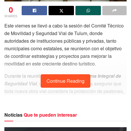
0
SHARES
Este viernes se llevó a cabo la sesión del Comité Técnico
de Movilidad y Seguridad Vial de Tulum, donde
autoridades de instituciones públicas y privadas, tanto
municipales como estatales, se reunieron con el objetivo
de coordinar estrategias y proyectos para mejorar la
movilidad en este creciente destino turístico.
Durante la reunión se presentó el
Programa Integral de
Continue Reading
Seguridad Vial
, un instrumento que busca asegurar que
toda nueva obra vial considere la protección de peatones,
personas con discapacidad, ciclistas y motociclistas, así
como el diseño adecuado de banquetas y cruces seguros.
Noticias
Que te pueden interesar
El propósito central es garantizar condiciones de tránsito
seguras para todos, ya sea que se desplacen a pie, en