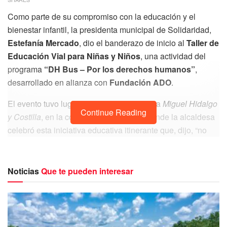
Como parte de su compromiso con la educación y el
bienestar infantil, la presidenta municipal de Solidaridad,
Estefanía Mercado
, dio el banderazo de inicio al
Taller de
Educación Vial para Niñas y Niños
, una actividad del
programa
“DH Bus – Por los derechos humanos”
,
desarrollado en alianza con
Fundación ADO
.
El evento tuvo lugar en la escuela primaria
Miguel Hidalgo
Continue Reading
y Costilla
, en la colonia Las Palmas 1, donde la alcaldesa
celebró esta iniciativa educativa itinerante que, dijo, “no
solo lleva un autobús a las calles, sino una herramienta de
transformación social”.
Noticias
Que te pueden interesar
“Este espacio representa una oportunidad
para que nuestras niñas y niños aprendan,
se diviertan y se formen como ciudadanos
responsables”, destacó Mercado tras
recorrer el aula móvil, equipada como centro