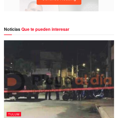
Noticias
Que te pueden interesar
La inconformidad del gobierno
fue un análisis que se
realizó desde esta columna, Jaguar Negro,
que daba
cuenta de un sub-ejercicio en la cuenta pública de 2022.
En ella, el tesorero de aquel entonces,
hoy alcalde,
estimó un ingreso de poco más de mil millones de
pesos y propuso, en la cuenta de egresos, gastar sólo
841 millones
, es decir, un plan que fue presentado como
TULUM
ahorro y que pudiera haber sido invertido en proyectos e