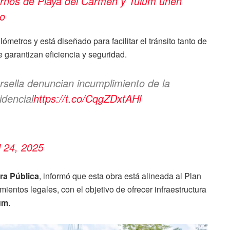
nos de Playa del Carmen y Tulum unen
do
ómetros y está diseñado para facilitar el tránsito tanto de
garantizan eficiencia y seguridad.
rsella denuncian incumplimiento de la
dencial
https://t.co/CqgZDxtAHl
l 24, 2025
ra Pública
, informó que esta obra está alineada al Plan
ientos legales, con el objetivo de ofrecer infraestructura
um
.