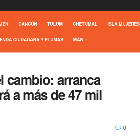
MEN
CANCÚN
TULUM
CHETUMAL
ISLA MUJERES
ENDA CIUDADANA Y PLUMAS
MÁS
l cambio: arranca
rá a más de 47 mil
0