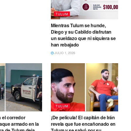
TULUM
Mientras Tulum se hunde,
Diego y su Cabildo disfrutan
un sueldazo que ni siquiera se
han rebajado
JULIO 1, 2026
TULUM
n el corredor
¡De película! El capitán de Irán
Ataque armado en la
revela que fue encañonado en
ra de Tulum deja
Tulum y se salvó por su