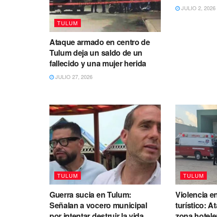
JULIO 2, 2026
TULUM
Ataque armado en centro de
Tulum deja un saldo de un
fallecido y una mujer herida
JULIO 27, 2026
TULUM
TULUM
Guerra sucia en Tulum:
Violencia e
Señalan a vocero municipal
turístico: 
por intentar destruir la vida
zona hotele