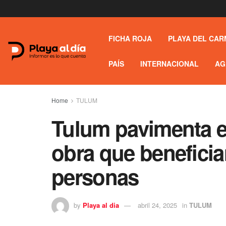
FICHA ROJA
PLAYA DEL CAR
PAÍS
INTERNACIONAL
AG
Home
TULUM
Tulum pavimenta e
obra que beneficia
personas
by
Playa al dia
abril 24, 2025
in
TULUM