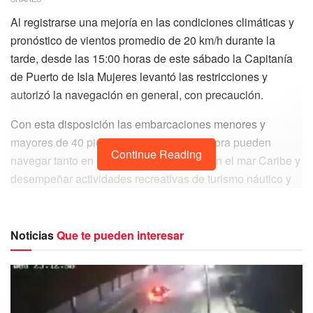
Al registrarse una mejoría en las condiciones climáticas y
pronóstico de vientos promedio de 20 km/h durante la
tarde, desde las 15:00 horas de este sábado la Capitanía
de Puerto de Isla Mujeres levantó las restricciones y
autorizó la navegación en general, con precaución.
Con esta disposición las embarcaciones menores y
mayores de 40 pies (12.19 metros) de eslora pueden
Continue Reading
navegar tanto en el área de bahía como en el mar Caribe y
desempeñar actividades recreativas de turismo náutico y
viajes a isla Contoy.
Noticias
Que te pueden interesar