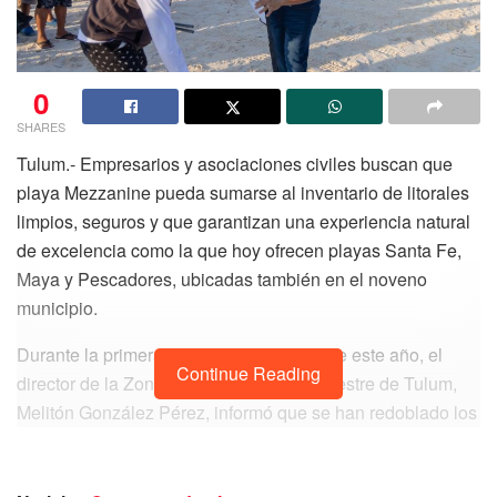
0
SHARES
Tulum.- Empresarios y asociaciones civiles buscan que
playa Mezzanine pueda sumarse al inventario de litorales
limpios, seguros y que garantizan una experiencia natural
de excelencia como la que hoy ofrecen playas Santa Fe,
Maya y Pescadores, ubicadas también en el noveno
municipio.
Durante la primera jornada de limpieza de este año, el
Continue Reading
director de la Zona Federal Marítimo Terrestre de Tulum,
Melitón González Pérez, informó que se han redoblado los
esfuerzos para que Mezzanine sea el cuarto litoral
tulumnense que reciba la certificación “Playa Platino