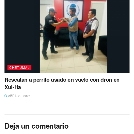
Tags:
Bahia de Chetumal
Oxtankah
Promeza
Tren Maya
CHETUMAL
Rescatan a perrito usado en vuelo con dron en
Xul-Ha
ABRIL 29, 2025
Deja un comentario