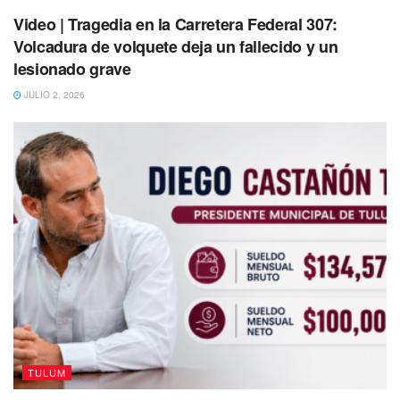
gobierno municipal.
Video | Tragedia en la Carretera Federal 307:
Este sábado, la Zofemat-Tulum llevó a cabo la limpieza de
Volcadura de volquete deja un fallecido y un
playas en las inmediaciones del Hotel Ikal e instaló las
lesionado grave
banderas Platino en las playas que cuentan con dicha
JULIO 2, 2026
certificación.
TULUM