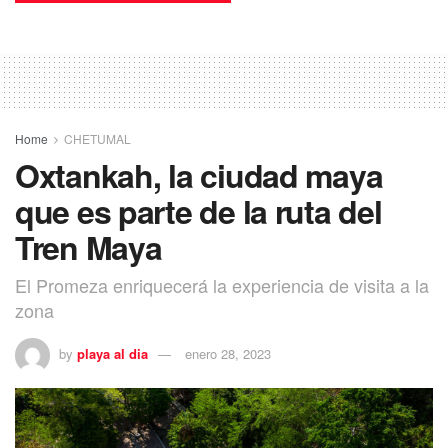
Home
CHETUMAL
Oxtankah, la ciudad maya
que es parte de la ruta del
Tren Maya
El Promeza enriquecerá la experiencia de visita a la
zona
by
playa al dia
enero 28, 2023