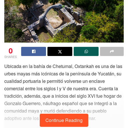
0
SHARES
Ubicada en la bahía de Chetumal, Oxtankah es una de las
urbes mayas más icónicas de la península de Yucatán, su
cualidad portuaria le permitió volverse un enclave
comercial entre los siglos I y V de nuestra era. Cuenta la
tradición, además, que a inicios del siglo XVI fue hogar de
Gonzalo Guerrero, náufrago español que se integró a la
comunidad maya y murió defendiendo a su pueblo
adoptivo ante los conquistadores de ultramar.
Continue Reading