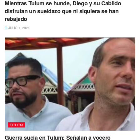
Mientras Tulum se hunde, Diego y su Cabildo
disfrutan un sueldazo que ni siquiera se han
rebajado
JULIO 1, 2026
Al término del evento, se hicieron reconocimientos a los
involucrados en ésta jornada de limpieza, entre los que
destacan colaboradores de los Hoteles Ahau Collection,
Villa Pescadores, Pancho Villa, Ikal; así como de la
TULUM
asociación Eukariota, personal del Ayuntamiento y del
Guerra sucia en Tulum: Señalan a vocero
centro de reciclaje Tulum Circula.