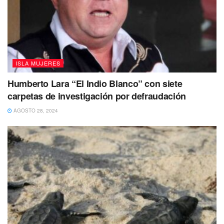
ISLA MUJERES
Tags:
Capitanía de Puerto
Embarcaciones
Navegación
Humberto Lara “El Indio Blanco” con siete
carpetas de investigación por defraudación
AGOSTO 28, 2024