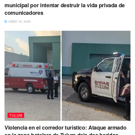
municipal por intentar destruir la vida privada de
comunicadores
Te puede interesar Leer
Estacionamientos,
un problema en la zona costera
JUNIO 18, 2026
Tags:
Certificación
Limpieza de playas
Platino
Playas
TULUM
Violencia en el corredor turístico: Ataque armado