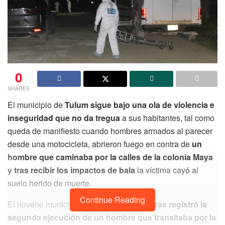
0
SHARES
El municipio de
Tulum sigue bajo una ola de violencia e
inseguridad que no da tregua
a sus habitantes, tal como
queda de manifiesto cuando hombres armados al parecer
desde una motocicleta, abrieron fuego en contra de
un
hombre que caminaba por la calles de la colonia Maya
y tras recibir los impactos de bala
la víctima cayó al
suelo herido de muerte.
Continue Reading
El noveno municipio
en menos de 24 horas registró la
segunda ejecución de un hombre que transitaba por la