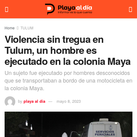
Home
TULUM
Violencia sin tregua en
Tulum, un hombre es
ejecutado en la colonia Maya
Un sujeto fue ejecutado por hombres desconocidos
que se transportaban a bordo de una motocicleta en
la colonia Maya.
by
playa al dia
mayo 8, 2023