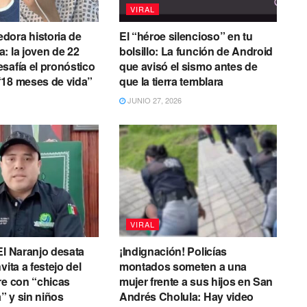
VIRAL
dora historia de
El “héroe silencioso” en tu
: la joven de 22
bolsillo: La función de Android
safía el pronóstico
que avisó el sismo antes de
“18 meses de vida”
que la tierra temblara
JUNIO 27, 2026
VIRAL
El Naranjo desata
¡Indignación! Policías
vita a festejo del
montados someten a una
re con “chicas
mujer frente a sus hijos en San
 y sin niños
Andrés Cholula: Hay video