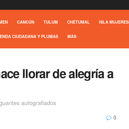
MEN
CANCÚN
TULUM
CHETUMAL
ISLA MUJERES
ENDA CIUDADANA Y PLUMAS
MÁS
ce llorar de alegría a
 guantes autografiados
0