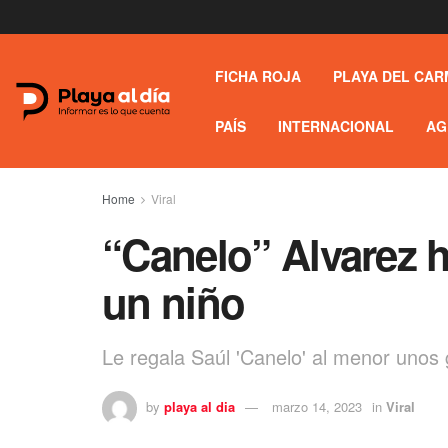
FICHA ROJA
PLAYA DEL CAR
PAÍS
INTERNACIONAL
AG
Home
Viral
“Canelo” Alvarez ha
un niño
Le regala Saúl 'Canelo' al menor unos
by
playa al dia
marzo 14, 2023
in
Viral