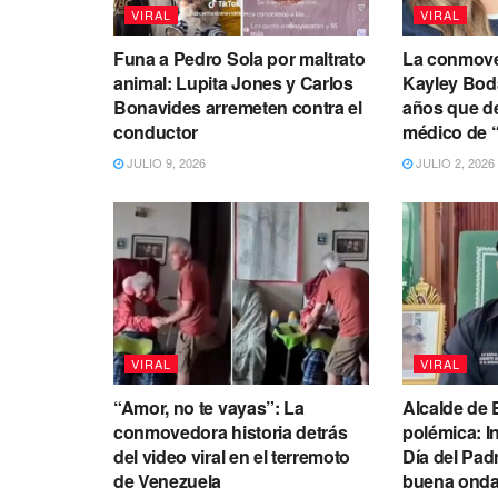
VIRAL
VIRAL
Funa a Pedro Sola por maltrato
La conmove
animal: Lupita Jones y Carlos
Kayley Boda
Bonavides arremeten contra el
años que de
conductor
médico de 
JULIO 9, 2026
JULIO 2, 2026
VIRAL
VIRAL
“Amor, no te vayas”: La
Alcalde de 
conmovedora historia detrás
polémica: In
del video viral en el terremoto
Día del Pad
de Venezuela
buena onda”