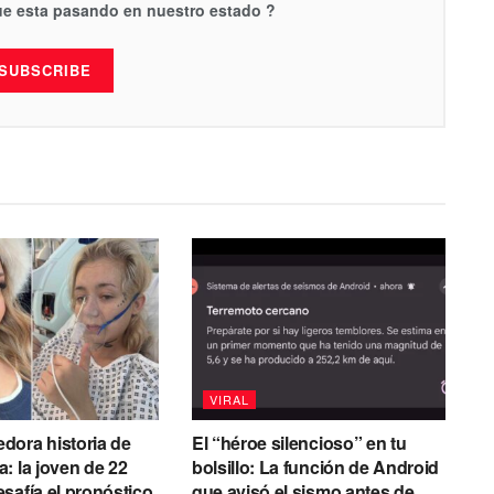
que esta pasando en nuestro estado ?
SUBSCRIBE
VIRAL
dora historia de
El “héroe silencioso” en tu
: la joven de 22
bolsillo: La función de Android
safía el pronóstico
que avisó el sismo antes de