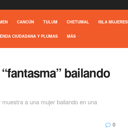
MEN
CANCÚN
TULUM
CHETUMAL
ISLA MUJERES
ENDA CIUDADANA Y PLUMAS
MÁS
r “fantasma” bailando
 y muestra a una mujer bailando en una
0