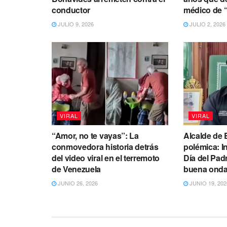
conductor
médico de 
JULIO 9, 2026
JULIO 2, 2026
VIRAL
VIRAL
“Amor, no te vayas”: La
Alcalde de 
conmovedora historia detrás
polémica: In
del video viral en el terremoto
Día del Pad
de Venezuela
buena onda”
JUNIO 26, 2026
JUNIO 19, 202