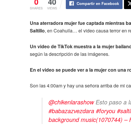
0
40
Compartir en Facebook
SHARES
VIEWS
Una aterradora mujer fue captada mientras bai
Saltillo
, en Coahuila… el video causa terror en r
Un video de TikTok muestra a la mujer bailand
según la descripción de las imágenes.
En el video se puede ver a la mujer con una r
Son las 4:00am y hay una señora arriba de mi cas
@chikenlarashow
Esto paso a 
#babazazvezdara
#foryou
#salti
background music(1070744) – h