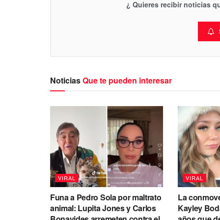
¿ Quieres recibir noticias 
Noticias
Que te pueden interesar
VIRAL
VIRAL
Funa a Pedro Sola por maltrato
La conmove
animal: Lupita Jones y Carlos
Kayley Boda
Bonavides arremeten contra el
años que de