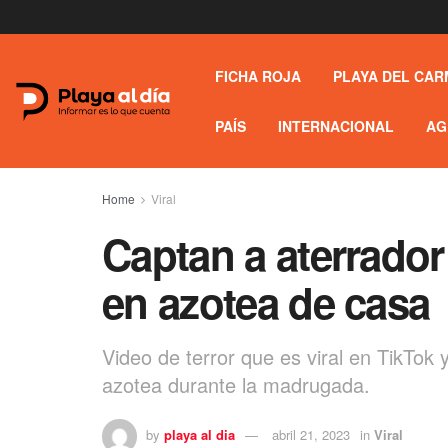
FICHA ROJA
PLAYA DEL CAR
PAÍS
INTERNACIONAL
AG
Home
Viral
Captan a aterrado
en azotea de casa
Video de terror que es viral en TikTok
azotea durante la madrugada.
by
playa al dia
abril 21, 2023
in
Viral