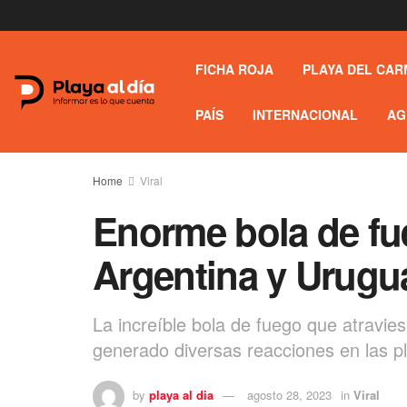
FICHA ROJA
PLAYA DEL CAR
PAÍS
INTERNACIONAL
AG
Home
Viral
Enorme bola de fue
Argentina y Urugu
La increíble bola de fuego que atravie
generado diversas reacciones en las pl
by
playa al dia
agosto 28, 2023
in
Viral