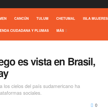
MEN
CANCÚN
TULUM
CHETUMAL
ISLA MUJERES
ENDA CIUDADANA Y PLUMAS
MÁS
go es vista en Brasil,
ay
sa los cielos del país sudamericano ha
ataformas sociales.
0