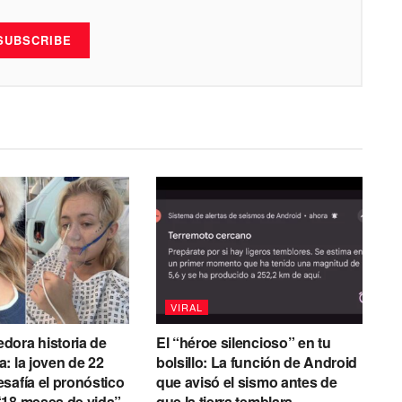
SUBSCRIBE
VIRAL
dora historia de
El “héroe silencioso” en tu
: la joven de 22
bolsillo: La función de Android
safía el pronóstico
que avisó el sismo antes de
“18 meses de vida”
que la tierra temblara