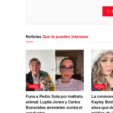
Noticias
Que te pueden interesar
VIRAL
VIRAL
Funa a Pedro Sola por maltrato
La conmove
animal: Lupita Jones y Carlos
Kayley Boda
Bonavides arremeten contra el
años que de
conductor
médico de 