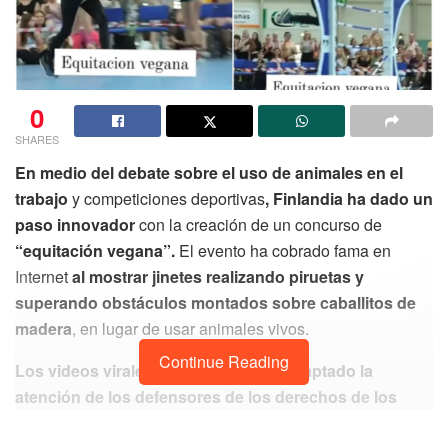
0
SHARES
En medio del debate sobre el uso de animales en el
trabajo
y competiciones deportivas
, Finlandia ha dado un
paso innovador
con la creación de un concurso de
“equitación vegana”.
El evento ha cobrado fama en
Internet
al mostrar jinetes realizando piruetas y
superando obstáculos montados sobre caballitos de
madera
, en lugar de usar animales vivos.
Continue Reading
Los videos virales del concurso han captado la
atención de los defensores de los derechos de los
animales
y han sido ampliamente compartidos en redes