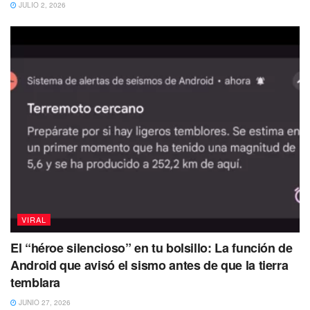
JULIO 2, 2026
entusiastas del deporte en todo el mundo.
Puedes volver a Leer
VIRAL
El “héroe silencioso” en tu bolsillo: La función de
Android que avisó el sismo antes de que la tierra
temblara
JUNIO 27, 2026