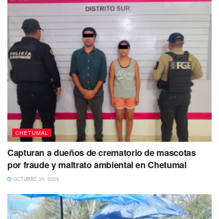
cuando son llamados para extinguir el fuego.
Como se recordará,
la primera manifestación se realizó
en enero de este año
, donde las autoridades de la
Conafor se comprometieron a entregar los insumos a
fines del mes de abril,
cosa que no ocurrió y por lo que
de nueva cuenta hicieron otro paro de labores el
pasado 26 de junio
, con la promesa de que se atenderían
sus peticiones,
pero a la fecha, siguen sin una
respuesta.
CHETUMAL
(Con información de Diario Cambio 22)
Capturan a dueños de crematorio de mascotas
Puedes volver a Leer
por fraude y maltrato ambiental en Chetumal
OCTUBRE 30, 2025