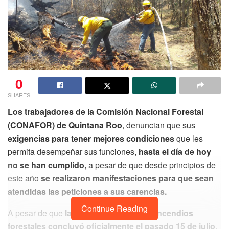
0
SHARES
Los trabajadores de la Comisión Nacional Forestal
(CONAFOR) de Quintana Roo
, denuncian que sus
exigencias para tener mejores condiciones
que les
permita desempeñar sus funciones,
hasta el día de hoy
no se han cumplido,
a pesar de que desde principios de
este año
se realizaron manifestaciones para que sean
atendidas las peticiones a sus carencias.
Continue Reading
A pesar de que
la temporada crítica de incendios
forestales concluyó oficialmente el pasado 15 de julio
,