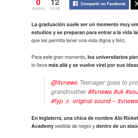
0
12
Compartir en Facebook
SHARES
VIEWS
La graduación suele ser un momento muy em
estudios y se preparan para entrar a la vida la
que les permita tener una vida digna y feliz.
Para este gran momento
, los universitarios pi
lo lleva
más allá y se vuelve viral por sus ideas
@itvnews
Teenager goes to prom 
grandmother
#itvnews
#uk
#sou
#fyp
♬ original sound – itvnews
En Inglaterra, una chica de nombre Abi Ricket
Academy
vestida de negro y
dentro de un ataú