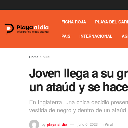
FICHA ROJA
PLAYA DEL CAR
PAÍS
INTERNACIONAL
AG
Home
Viral
Joven llega a su g
un ataúd y se hace 
En Inglaterra, una chica decidió prese
vestida de negro y dentro de un ataúd.
by
playa al dia
julio 6, 2023
in
Viral