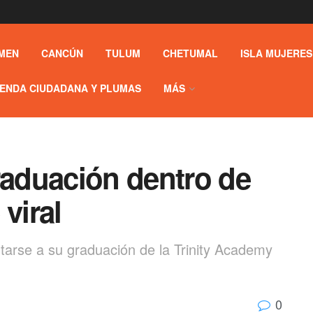
MEN
CANCÚN
TULUM
CHETUMAL
ISLA MUJERES
ENDA CIUDADANA Y PLUMAS
MÁS
raduación dentro de
viral
ntarse a su graduación de la Trinity Academy
0