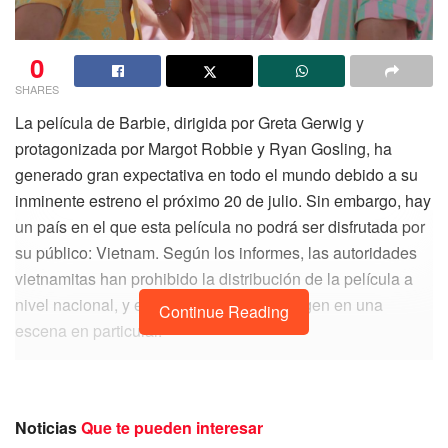
0
SHARES
La película de Barbie, dirigida por Greta Gerwig y
protagonizada por Margot Robbie y Ryan Gosling, ha
generado gran expectativa en todo el mundo debido a su
inminente estreno el próximo 20 de julio. Sin embargo, hay
un país en el que esta película no podrá ser disfrutada por
su público: Vietnam. Según los informes, las autoridades
vietnamitas han prohibido la distribución de la película a
nivel nacional, y esta medida tiene su origen en una
Continue Reading
escena en particular.
Noticias
Que te pueden interesar