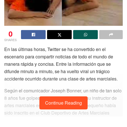
0
SHARES
En las últimas horas, Twitter se ha convertido en el
escenario para compartir noticias de todo el mundo de
manera rápida y concisa. Entre la información que se
difunde minuto a minuto, se ha vuelto viral un trágico
accidente ocurrido durante una clase de artes marciales.
Según el comunicador Joseph Bonner, un niño de tan solo
8 años fue golpeado hasta la muerte por su instructor de
Continue Reading
artes marciales en su primera sesión. El pequeño había
sido inscrito en el Club Deportivo de Artes Marciales
Chongde Juying en Qingdao, Shandong, China, solo un