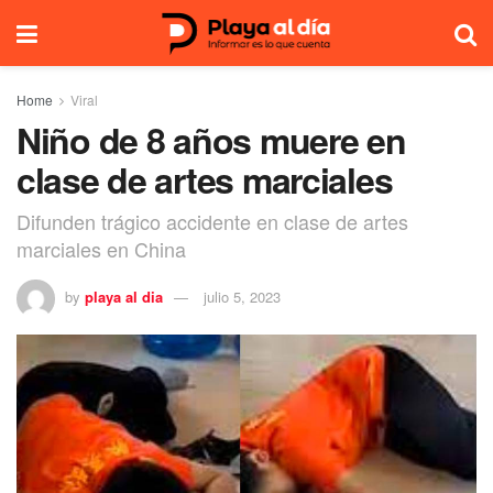
Home
Viral
Niño de 8 años muere en
clase de artes marciales
Difunden trágico accidente en clase de artes
marciales en China
by
playa al dia
julio 5, 2023