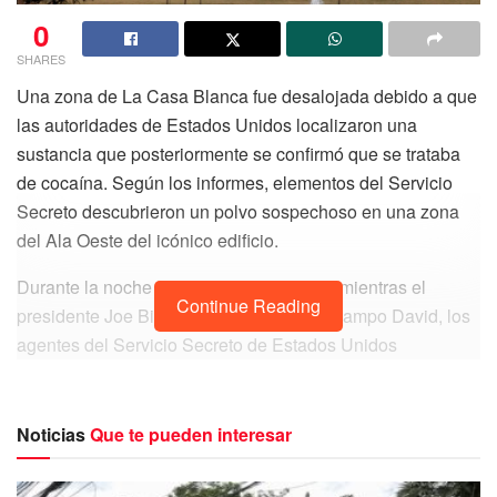
0
SHARES
Una zona de La Casa Blanca fue desalojada debido a que
las autoridades de Estados Unidos localizaron una
sustancia que posteriormente se confirmó que se trataba
de cocaína. Según los informes, elementos del Servicio
Secreto descubrieron un polvo sospechoso en una zona
del Ala Oeste del icónico edificio.
Durante la noche del domingo 2 de julio, mientras el
Continue Reading
presidente Joe Biden se encontraba en Campo David, los
agentes del Servicio Secreto de Estados Unidos
encontraron cocaína dentro de La Casa Blanca. La
residencia oficial del gobierno estadounidense fue
desalojada después de que se localizara la sustancia en
Noticias
Que te pueden interesar
una zona cercana a las oficinas presidenciales.