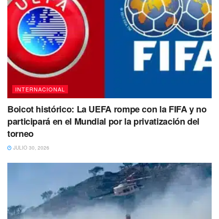
Este incidente destaca la importancia de los rigurosos
protocolos de seguridad implementados en La Casa
Blanca para salvaguardar la integridad del presidente y su
personal.
#Cancun
𝐌𝐮𝐣𝐞𝐫 𝐞𝐬 𝐞𝐦𝐛𝐞𝐬𝐭𝐢𝐝𝐚 𝐩𝐨𝐫 𝐜𝐚𝐦𝐢ó𝐧 𝐝𝐞 𝐥𝐚
INTERNACIONAL
𝐙𝐨𝐧𝐚 𝐇𝐨𝐭𝐞𝐥𝐞𝐫𝐚 𝐜𝐮𝐚𝐧𝐝𝐨 𝐜𝐢𝐫𝐜𝐮𝐥𝐚𝐛𝐚 𝐬𝐨𝐛𝐫𝐞 𝐥𝐚 𝐀𝐯.
Boicot histórico: La UEFA rompe con la FIFA y no
𝐊𝐚𝐛𝐚𝐡
#Comenta
#Comparte
participará en el Mundial por la privatización del
#Entérate
https://t.co/gmpYQH87Ao
torneo
— cancunaldi2 (@cancunaldi2)
July 5, 2023
JULIO 30, 2026
El Servicio Secreto continúa trabajando para garantizar la
seguridad de la residencia presidencial y para evitar que
situaciones similares se repitan en el futuro.