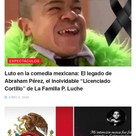
Mientras tanto, en Vietnam, los fanáticos de Barbie tendrán
que conformarse con seguir las novedades de la película a
través de otros medios y esperar a que la situación se
resuelva en un futuro.
ESPECTÁCULOS
Luto en la comedia mexicana: El legado de
Abraham Pérez, el inolvidable “Licenciado
Cortillo” de La Familia P. Luche
JUNIO 6, 2026