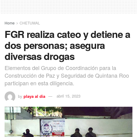
Home
CHETUMAL
FGR realiza cateo y detiene a
dos personas; asegura
diversas drogas
Elementos del Grupo de Coordinación para la
Construcción de Paz y Seguridad de Quintana Roo
participan en esta diligencia.
by
playa al dia
abril 15, 2023