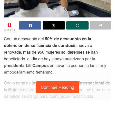
0
SHARES
Con un descuento del
50% de descuento en la
obtención de su licencia de conducir,
nueva o
renovada, más de 950 mujeres solidarenses se han
beneficiado, al día de hoy, apoyo autorizado por la
presidenta Lili Campos
en favor la economía familiar y
empoderamiento femenino.
Como parte de las actividades por el
Día Internacional de
Continue Reading
la Mujer
y estará vigente hasta el 22 de abril próximo, este
beneficio se otorga para licencias de motociclista,
automovilista y chofer del servicio público, exclusivo para
mujeres con residencia en Solidaridad.