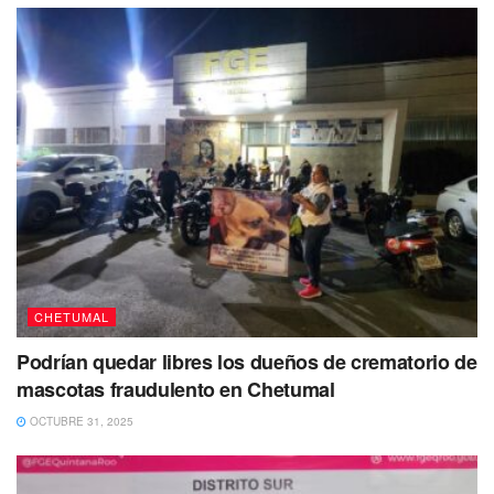
responsabilidades.
Al concluir la diligencia,
fueron colocados los sellos
oficiales
al inmueble que quedó bajo resguardo de la
Policía Quintana Roo.
No puedes dejar de Leer
CHETUMAL
Podrían quedar libres los dueños de crematorio de
mascotas fraudulento en Chetumal
OCTUBRE 31, 2025