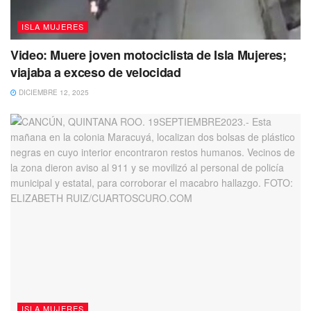
asistieron al taller, que en la Instancia Municipal de la
ISLA MUJERES
Mujer están las puertas abiertas para quienes sean
víctimas de cualquier tipo de violencia y necesiten apoyo.
Video: Muere joven motociclista de Isla Mujeres;
viajaba a exceso de velocidad
No dejes de leer
DICIEMBRE 12, 2025
ISLA MUJERES