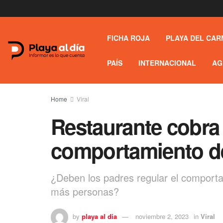
FICHA ROJA
PLAYA DEL CAR
PAÍS
INTERNACIONAL
AG
Home
Viral
Restaurante cobra
comportamiento de
¿Deben los padres regular el comporta
más personas?
by
playa al dia
noviembre 2, 2023
in
Viral