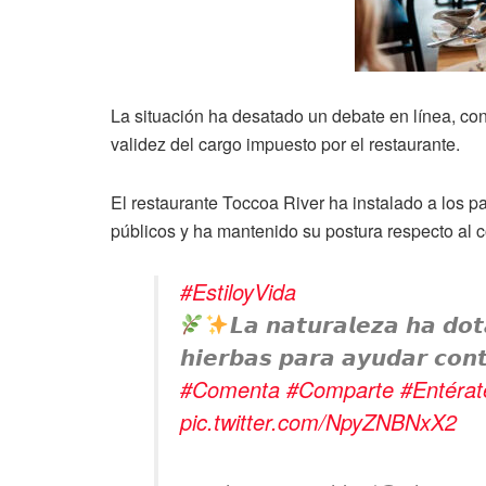
La situación ha desatado un debate en línea, con
validez del cargo impuesto por el restaurante.
El restaurante Toccoa River ha instalado a los p
públicos y ha mantenido su postura respecto al c
#EstiloyVida
𝙇𝙖 𝙣𝙖𝙩𝙪𝙧𝙖𝙡𝙚𝙯𝙖 𝙝𝙖 𝙙𝙤
𝙝𝙞𝙚𝙧𝙗𝙖𝙨 𝙥𝙖𝙧𝙖 𝙖𝙮𝙪𝙙𝙖𝙧 𝙘𝙤𝙣𝙩
#Comenta
#Comparte
#Entérat
pic.twitter.com/NpyZNBNxX2