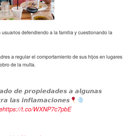
 usuarios defendiendo a la familia y cuestionando la
adres a regular el comportamiento de sus hijos en lugares
obro de la multa.
𝙖𝙙𝙤 𝙙𝙚 𝙥𝙧𝙤𝙥𝙞𝙚𝙙𝙖𝙙𝙚𝙨 𝙖 𝙖𝙡𝙜𝙪𝙣𝙖𝙨
𝙧𝙖 𝙡𝙖𝙨 𝙞𝙣𝙛𝙡𝙖𝙢𝙖𝙘𝙞𝙤𝙣𝙚𝙨
e
https://t.co/WXNP7c7pbE