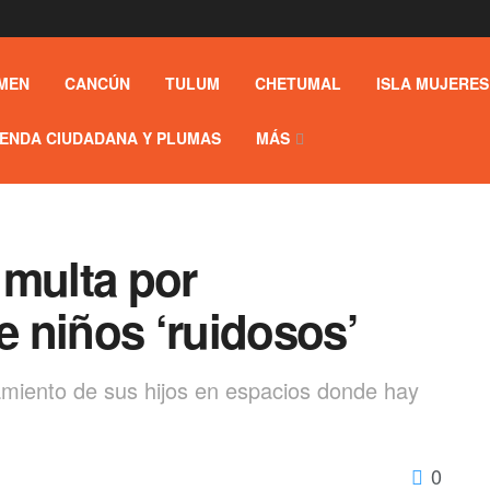
MEN
CANCÚN
TULUM
CHETUMAL
ISLA MUJERES
ENDA CIUDADANA Y PLUMAS
MÁS
 multa por
 niños ‘ruidosos’
miento de sus hijos en espacios donde hay
0