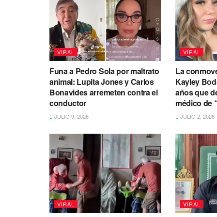
VIRAL
VIRAL
Funa a Pedro Sola por maltrato
La conmove
animal: Lupita Jones y Carlos
Kayley Boda
Bonavides arremeten contra el
años que de
conductor
médico de 
JULIO 9, 2026
JULIO 2, 2026
VIRAL
VIRAL