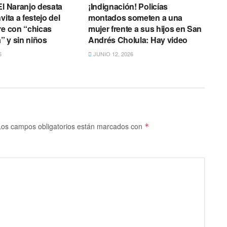
El Naranjo desata
¡Indignación! Policías
vita a festejo del
montados someten a una
re con “chicas
mujer frente a sus hijos en San
 y sin niños
Andrés Cholula: Hay video
6
JUNIO 12, 2026
Los campos obligatorios están marcados con
*