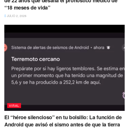
de 22 años que desafía el pronóstico médico de
“18 meses de vida”
JULIO 2, 2026
del sumergible terminó con dos tapas de titanio y un
cilindro de fibra de carbono. Los restos recuperados
parecían incluir ambas tapas de los extremos, incluido el
ojo de buey del sumergible sin la ventana, así como la
plataforma de aterrizaje y el compartimento final.
Hasta ahora han encontrado cinco grandes piezas en una
VIRAL
extensa área llena de restos cerca de la proa del Titanic,
según la última actualización de la Guardia Costera de
El “héroe silencioso” en tu bolsillo: La función de
Estados Unidos La agencia ha iniciado una investigación
Android que avisó el sismo antes de que la tierra