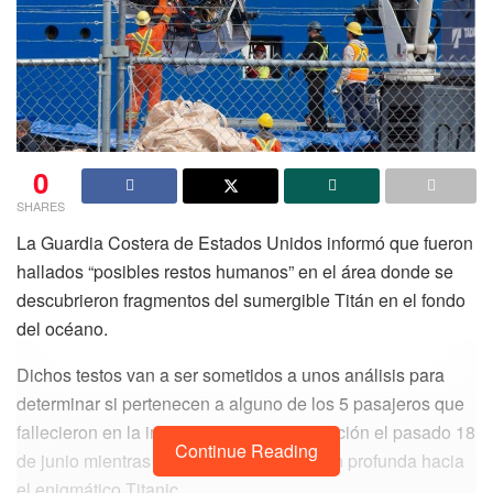
0
SHARES
La Guardia Costera de Estados Unidos informó que fueron
hallados “posibles restos humanos” en el área donde se
descubrieron fragmentos del sumergible Titán en el fondo
del océano.
Dichos testos van a ser sometidos a unos análisis para
determinar si pertenecen a alguno de los 5 pasajeros que
fallecieron en la implosión de la embarcación el pasado 18
Continue Reading
de junio mientras realizaba una inmersión profunda hacia
el enigmático Titanic.