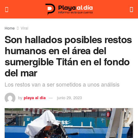
Home
Viral
Son hallados posibles restos
humanos en el área del
sumergible Titán en el fondo
del mar
Los restos van a ser sometidos a unos análisis
by
playa al dia
junio 29, 2023