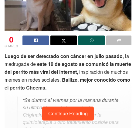
0
SHARES
Luego de ser detectado con cáncer en julio pasado
, la
madrugada de
este 19 de agosto se comunicó la muerte
del perrito más viral del internet,
inspiración de muchos
memes en redes sociales,
Balltze, mejor conocido como
el perrito Cheems.
“Se durmió el viernes por la mañana durante
su última cirugía de toracentesis.
Continue Reading
Originalmente, queríamos arreglar la
quimioterapia u otro tratamiento posible para
él después de esta operación, pero ya es