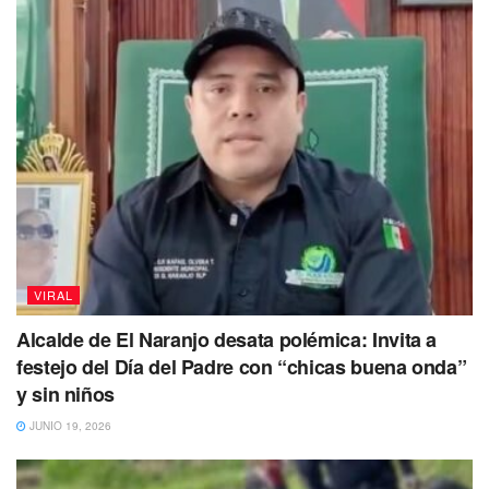
mundial
, pasando de
Balltze a Cheems;
un perrito que
representa
la realidad de muchas personas en distintas
situaciones.
Puedes volver a Leer
VIRAL
Alcalde de El Naranjo desata polémica: Invita a
festejo del Día del Padre con “chicas buena onda”
y sin niños
JUNIO 19, 2026