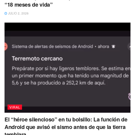
“18 meses de vida”
JULIO 2, 2026
¿Cuándo fue la última erupción del volcán
Acatenango?
Según una
pagina especializada en el volcán
Acatenango,
volcanacatenango.com.gt, la
última
erupción registrada
del lugar fue en
diciembre del año
de 1972
,
“cuando el coloso arrojó bombas volcánicas,
es decir, lava que se enfría en el aire y que cae en
forma de pequeños asteroides”.
VIRAL
En aquel entonces,
se contabilizó que la
erupción
El “héroe silencioso” en tu bolsillo: La función de
cubrió de ceniza un radio de 25 kilómetros en la región
,
Android que avisó el sismo antes de que la tierra
evacuando a
personas que se encontraban cercanos al
temblara