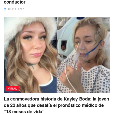
conductor
“No estés triste, por favor recuerda la alegría
JULIO 9, 2026
que Balltze trajo al mundo. Un Shiba Inu con
una cara sonriente redonda que nos conecta
a ti y a mí, ha ayudado a muchas personas
durante la pandemia y ha traído mucha
alegría a muchos de vosotros, pero ahora su
misión ha completado. Creo que está
corriendo libremente en el cielo y comiendo
un montón de deliciosa comida con sus
nuevos amigos.”
VIRAL
La conmovedora historia de Kayley Boda: la joven
de 22 años que desafía el pronóstico médico de
“18 meses de vida”