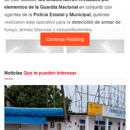
elementos de la Guardia Nacional
en conjunto con
agentes de la
Policía Estatal y Municipal,
quienes
realizaron este operativo para la
detección de armar de
fuego, armas blancas y estupefacientes.
Continue Reading
Noticias
Que te pueden interesar
Ante esta diligencia,
tanto los dueños de estos
establecimientos
como las
personas que se
encontraban al interior de estos negocios, fueron
sorprendidos
por la presencia de los elementos de
seguridad ya que s
e encontraban fuertemente armados
y encapuchados.