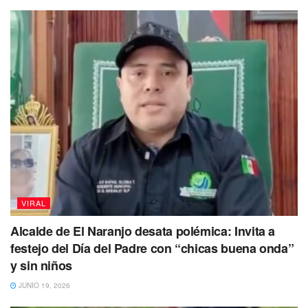
“Se cree que el volcán colapsó
aproximadamente hacer 43 mil años y formó
una avalancha de piedras volcánicas que
cubrió un área extensa del pacífico; además,
se cree que la cumbre conocida como
Yepocapa terminó de formarse hace 20 mil
años y luego se formó el pico más elevado o
el Pico Mayor”, escribió la pagina web.
Con información de Milenio
Vuelve a Leer
VIRAL
Alcalde de El Naranjo desata polémica: Invita a
festejo del Día del Padre con “chicas buena onda”
y sin niños
JUNIO 19, 2026