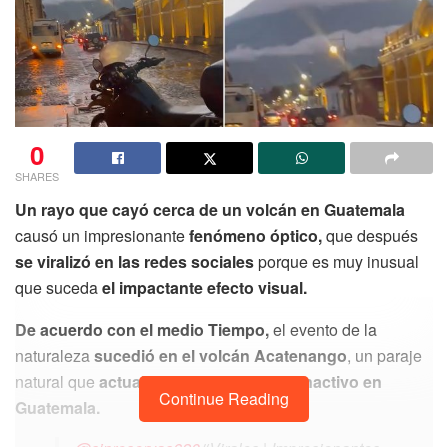
0
SHARES
Un rayo que cayó cerca de un volcán en Guatemala
causó un impresionante
fenómeno óptico,
que después
se viralizó en las redes sociales
porque es muy inusual
que suceda
el impactante efecto visual.
De acuerdo con el medio Tiempo,
el evento de la
naturaleza
sucedió en el volcán Acatenango
, un paraje
natural que
actualmente se encuentra inactivo en
Continue Reading
Guatemala.