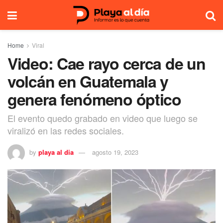
Home
Viral
Video: Cae rayo cerca de un
volcán en Guatemala y
genera fenómeno óptico
El evento quedo grabado en video que luego se
viralizó en las redes sociales.
by
playa al dia
agosto 19, 2023