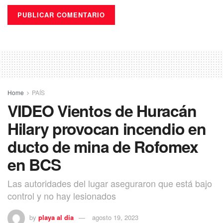
Home
PAÍS
VIDEO Vientos de Huracán
Hilary provocan incendio en
ducto de mina de Rofomex
en BCS
Las autoridades del lugar aseguraron que está bajo
control y no hay lesionados
by
playa al dia
agosto 19, 2023