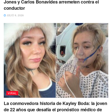
Jones y Carlos Bonavides arremeten contra el
Especialista como
Romina Daga, doctora en Ciencias
conductor
Geológicas,
han explicado que a
este fenómeno sucede
JULIO 9, 2026
cuando los
“volcanes liberan a la atmósfera distintos
gases, material sólido fragmentado, llamado
piroclastos, y lava. La proporción de cada uno
depende de las características de cada volcán”
.
“De todo el material que se libera, hay
partículas y gases a alta temperatura que
generan cargas eléctricas. Estas partículas
podrían dar origen a los rayos”, agregó
Romina.
VIRAL
La conmovedora historia de Kayley Boda: la joven
de 22 años que desafía el pronóstico médico de