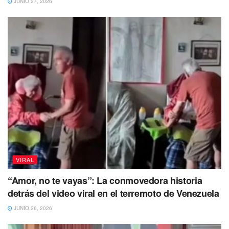
JUNIO 27, 2026
hamburguesas.
VIRAL
“Amor, no te vayas”: La conmovedora historia
detrás del video viral en el terremoto de Venezuela
Fue
hasta el año 2017 que Balltze ganó mucha más
JUNIO 26, 2026
popularidad
por una divertida
foto en donde su sonrisa
y
mirada traviesa la convirtieron en una estrella