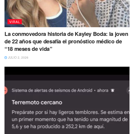
VIRAL
La conmovedora historia de Kayley Boda: la joven
de 22 años que desafía el pronóstico médico de
Según lo relatado, la mujer pasó de obtener tres mil 200
“18 meses de vida”
pesos mensuales a solo recibir mil 200 al mes para la
JULIO 2, 2026
manutención de su hijo.
En otro video, la misma usuaria aparece ahora exponiendo
que demandó la pensión, pero terminó perdiendo la
custodia.
Las reacciones a los videos de esta joven son diversas,
algunos hombres hacen comentarios como:
Una que ganemos los padres.
Al fin un final feliz.