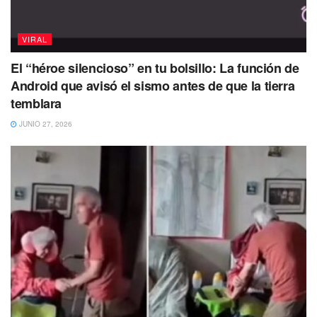
Por qué pelear y no trabajar juntos si son padres.
VIRAL
Puedes Leer además
Compra una docena de
El “héroe silencioso” en tu bolsillo: La función de
huevo y nace un pollito; es adoptado por una
Android que avisó el sismo antes de que la tierra
perrita |VIDEO
temblara
JUNIO 27, 2026