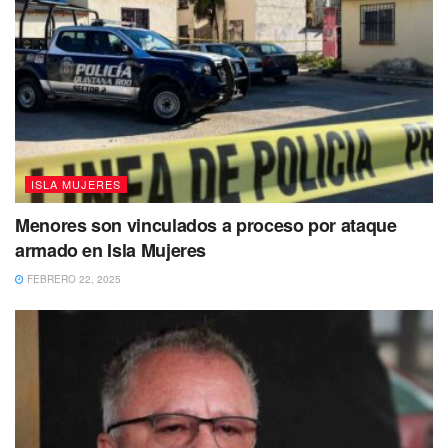
ISLA MUJERES
Menores son vinculados a proceso por ataque
armado en Isla Mujeres
FEBRERO 22, 2025
El
Director de Turismo
señaló que todos estos éxitos que
se están presentando en este municipio, es gracias a las
buenas gestiones de la Presidenta Municipal,
Atenea
Gómez Ricalde
, por lo que dijo que, seguirán trabajando
fuertemente para lograr todos los propósitos que tiene el