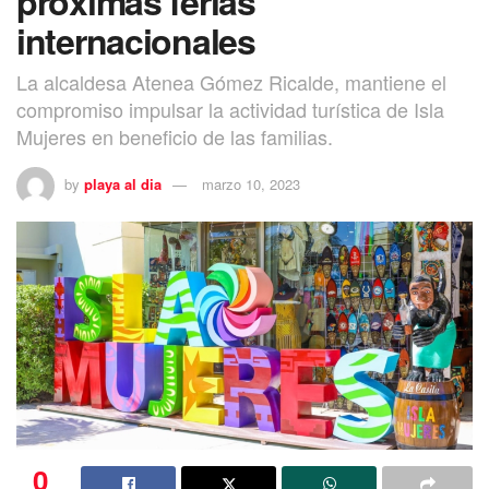
próximas ferias
internacionales
La alcaldesa Atenea Gómez Ricalde, mantiene el
compromiso impulsar la actividad turística de Isla
Mujeres en beneficio de las familias.
by
playa al dia
marzo 10, 2023
0