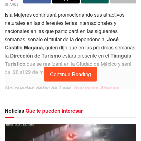
SHARES
Isla Mujeres continuará promocionando sus atractivos
naturales en las diferentes ferias internacionales y
nacionales en las que participará en las siguientes
semanas, señalo el titular de la dependencia,
José
Castillo Magaña,
quien dijo que en las próximas semanas
la
Dirección de Turismo
estará presente en el
Tianguis
Turístico
que se realizará en la Ciudad de México y será
del
26 al 29 de marzo.
Continue Reading
No puedes dejar de Leer
Inaugura Atenea
Gómez el Centro de la Mujer en la Zona
Continental de Isla Mujeres
Noticias
Que te pueden interesar