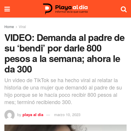
Home
Viral
VIDEO: Demanda al padre de
su ‘bendi’ por darle 800
pesos a la semana; ahora le
da 300
Un video de TikTok se ha hecho viral al relatar la
historia de una mujer que demandó al padre de su
hijo porque se le hacía poco recibir 800 pesos al
mes; terminó recibiendo 300.
by
playa al dia
marzo 10, 2023