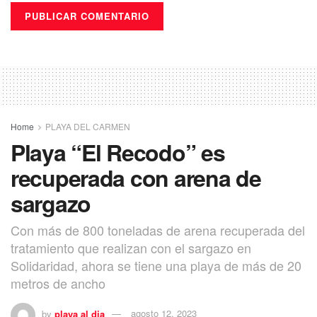
Home
PLAYA DEL CARMEN
Playa “El Recodo” es
recuperada con arena de
sargazo
Con más de 800 toneladas de arena recuperada del
tratamiento que realizan con el sargazo en
Solidaridad, ahora se tiene una playa de más de 20
metros de ancho
by
playa al dia
agosto 12, 2023