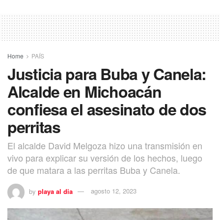
Home
PAÍS
Justicia para Buba y Canela:
Alcalde en Michoacán
confiesa el asesinato de dos
perritas
El alcalde David Melgoza hizo una transmisión en
vivo para explicar su versión de los hechos, luego
de que matara a las perritas Buba y Canela.
by
playa al dia
agosto 12, 2023