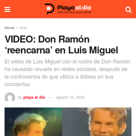
Home
Viral
VIDEO: Don Ramón
‘reencarna’ en Luis Miguel
El video de Luis Miguel con el rostro de Don Ramón
ha causado revuelo en redes sociales, después de
la controversia de que utiliza a dobles en sus
conciertos.
by
playa al dia
agosto 12, 2023