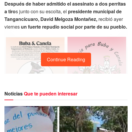
Después de haber admitido el asesinato a dos perritas
a tiro
s junto con su escolta, el
presidente municipal de
Tangancícuaro, David Melgoza Montañez,
recibió ayer
viernes
un fuerte repudio social por parte de su pueblo.
Continue Reading
Noticias
Que te pueden interesar
El edil emitió un mensaje a medios
, publicado en su
cuenta de Facebook,
donde dio su versión sobre los