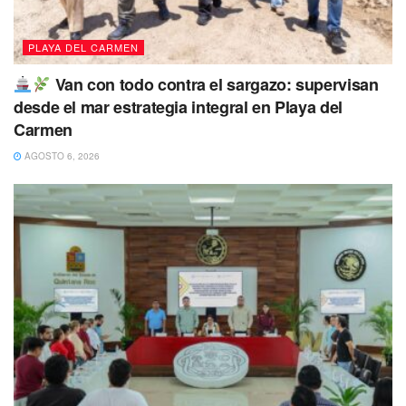
con arena de calidad,
con más de 20 metros de ancho,
todo esto gracias al
vertido procedente de la extracción
PLAYA DEL CARMEN
del sargazo acumulado en el litoral.
Van con todo contra el sargazo: supervisan
De igual manera
la coordinadora, explicó que el
desde el mar estrategia integral en Playa del
sargazo que se recolecta
y se deposita en uno de
los
Carmen
tres puntos de acopio
ubicados en la zona poniente de la
AGOSTO 6, 2026
ciudad
, luego se le expone al sol para secarse y
posteriormente
la arena resultante se criba para eliminar
la basura.
Asimismo,
adelantó que también se ha iniciado la
recuperación de dunas costeras en playas céntricas