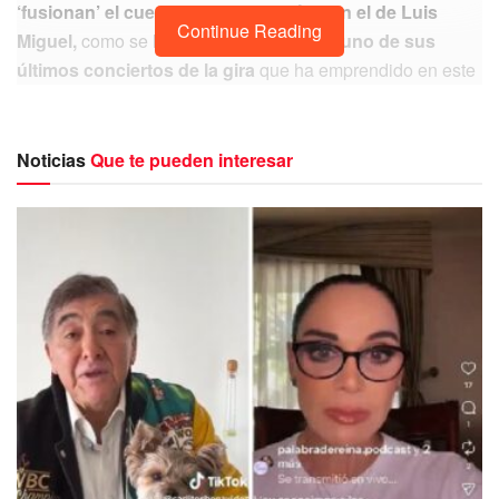
‘fusionan’ el cuerpo de Don Ramón con el de Luis
Continue Reading
Miguel,
como se ha visto
al cantante en uno de sus
últimos conciertos de la gira
que ha emprendido en este
2023.
Hay cosas insuperables
Noticias
Que te pueden interesar
pic.twitter.com/wWIlgYB8VE
— Momentos Virales (@momentoviral)
August 12, 2023
El video ha sacado varias carcajadas
a los internautas
puesto que
el cuerpo realmente hace parecer que se
trata del mismo Don Ramón.
En los últimos conciertos de
El Sol se ha visto al
cantante con visibles cambios en su aspecto físico,
pues se dejó ver
con una notable pérdida de peso,
lo
que causó diversas opiniones, por supuesto,
la mayoría