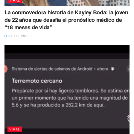
VIRAL
La conmovedora historia de Kayley Boda: la joven
de 22 años que desafía el pronóstico médico de
“18 meses de vida”
JULIO 2, 2026
Dobles de Luis Miguel causan polémica
Uno de las últimas
controversias en redes sociales han
VIRAL
sido los supuestos dobles que utiliza Luis Miguel
en