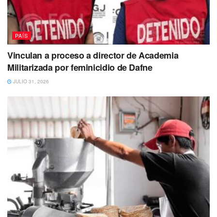
…”saqué mi arma y me defendí de ese perro
y luego del otro”:
David Melgoza
PAÍS
Alcalde de Tangancícuaro
#Michoacán
Vinculan a proceso a director de Academia
Así disparó a
#Buba
y
#Canela
Militarizada por feminicidio de Dafne
JULIO 31, 2026
ASESINO
La sangre no se lava
URGE justicia
#justiciaparabubaycanela
pic.twitter.com/0oA1Kzsqty
— Lety Varela (@LetyVarela)
August 11,
2023
En tanto,
Leticia Varela, de la Brigada de Vigilancia
Animal de la Secretaría de Seguridad de la Ciudad de