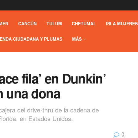
MEN
CANCÚN
TULUM
CHETUMAL
ISLA MUJERES
ENDA CIUDADANA Y PLUMAS
MÁS
ce fila’ en Dunkin’
an una dona
cajera del drive-thru de la cadena de
Florida, en Estados Unidos.
0