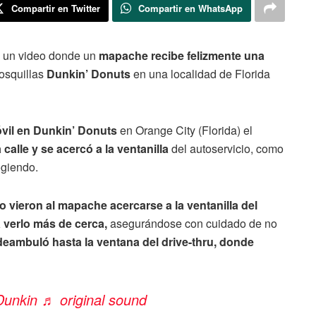
Compartir en Twitter
Compartir en WhatsApp
un video donde un
mapache recibe felizmente una
osquillas
Dunkin’ Donuts
en una localidad de Florida
óvil en Dunkin’ Donuts
en Orange City (Florida) el
alle y se acercó a la ventanilla
del autoservicio, como
ogiendo.
o vieron al mapache acercarse a la ventanilla del
 verlo más de cerca,
asegurándose con cuidado de no
deambuló hasta la ventana del drive-thru, donde
Dunkin
♬ original sound