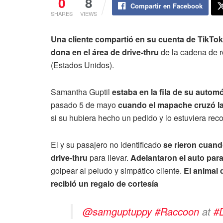
0
8
Compartir en Facebook
SHARES
VIEWS
Una cliente compartió en su cuenta de TikTok
dona en el área de drive-thru
de la cadena de r
(Estados Unidos).
Samantha Guptil
estaba en la fila de su autom
pasado 5 de mayo
cuando el mapache cruzó la c
si su hubiera hecho un pedido y lo estuviera rec
El y su pasajero no identificado
se rieron cuand
drive-thru
para llevar.
Adelantaron el auto para
golpear al peludo y simpático cliente.
El animal 
recibió un regalo de cortesía
@samguptuppy
#Raccoon
at
#