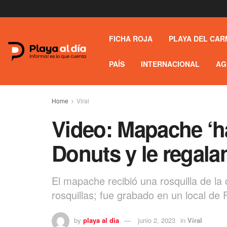
FICHA ROJA
PLAYA DEL CAR
PAÍS
INTERNACIONAL
AG
Home
Viral
Video: Mapache ‘ha
Donuts y le regal
El mapache recibió una rosquilla de la 
rosquillas; fue grabado en un local de 
by
playa al dia
junio 2, 2023
in
Viral