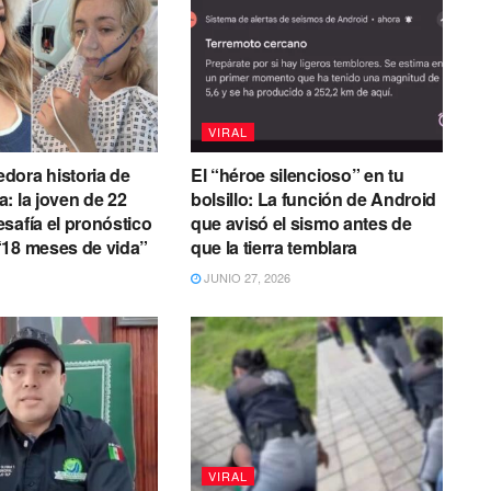
VIRAL
dora historia de
El “héroe silencioso” en tu
: la joven de 22
bolsillo: La función de Android
safía el pronóstico
que avisó el sismo antes de
“18 meses de vida”
que la tierra temblara
JUNIO 27, 2026
VIRAL