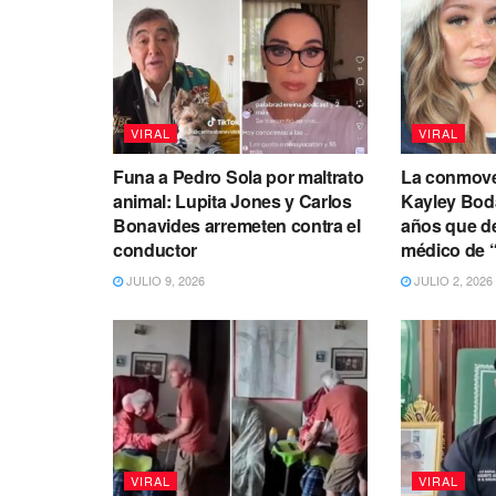
VIRAL
VIRAL
Funa a Pedro Sola por maltrato
La conmove
animal: Lupita Jones y Carlos
Kayley Boda
Bonavides arremeten contra el
años que de
conductor
médico de 
JULIO 9, 2026
JULIO 2, 2026
VIRAL
VIRAL