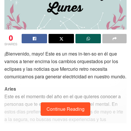
0
SHARES
¡Bienvenido, mayo! Este es un mes in-ten-so en él que
vamos a tener encima los cambios orquestados por los
eclipses y las noticias que Mercurio retro necesita
comunicarnos para generar electricidad en nuestro mundo.
Aries
Este es el momento del año en el que quieres conocer a
personas que te estimulen y te reten a nivel mental. En
Continue Reading
estos días prefieres revisar tus horóscopos de mayo e irte
a la segura, no buscas nuevas experiencias y tus
esfuerzos serán para sentirte firme y segura en la vida.