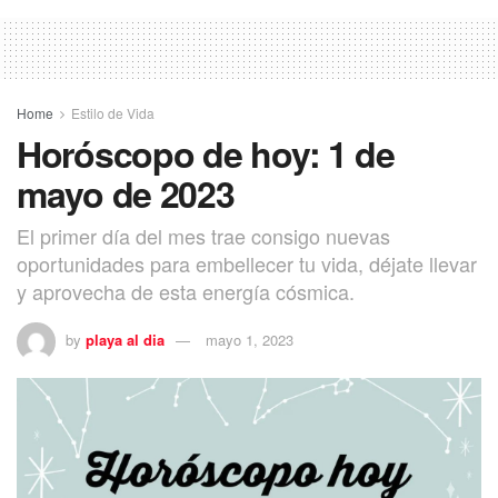
Home
Estilo de Vida
Horóscopo de hoy: 1 de
mayo de 2023
El primer día del mes trae consigo nuevas
oportunidades para embellecer tu vida, déjate llevar
y aprovecha de esta energía cósmica.
by
playa al dia
mayo 1, 2023