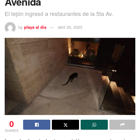
Avenida
El tejón ingresó a restaurantes de la 5ta Av.
by
playa al dia
abril 30, 2023
0
SHARES