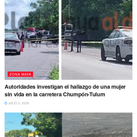
Mientras tanto, los elementos de Seguridad Pública
procedieron a la detención del hombre
en el lugar, esto
al ser el responsable del incendio que dejó a su familia sin
hogar.
ZONA MAYA
Autoridades investigan el hallazgo de una mujer
sin vida en la carretera Chumpón-Tulum
JULIO 3, 2026
Cabe mencionar que tiempo después, el
hombre fue puesto a disposición de la
Vicefiscalía.