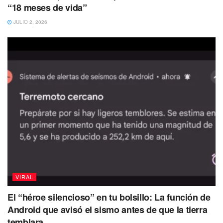
“18 meses de vida”
JULIO 2, 2026
Luego del escándalo, María León emitió un mensaje
mediante su cuenta de Twitter, donde admitió que la
traicionaron los nervios ante la audiencia del estadio
Alfredo Harp Helú.
Con el dolor de mi corazón pido una
enorme disculpa por equivocarme en
VIRAL
nuestro Himno Nacional. Lo he
cantado mil veces, lo he estudiado
El “héroe silencioso” en tu bolsillo: La función de
hasta el cansancio pero el día de hoy
Android que avisó el sismo antes de que la tierra
temblara