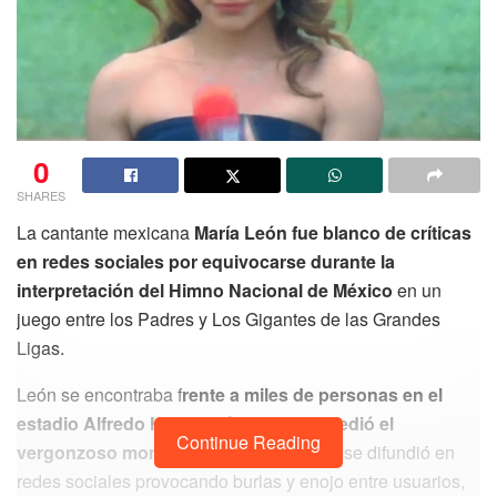
0
SHARES
La cantante mexicana
María León fue blanco de críticas
en redes sociales por equivocarse durante la
interpretación del Himno Nacional de México
en un
juego entre los Padres y Los Gigantes de las Grandes
Ligas.
León se encontraba f
rente a miles de personas en el
estadio Alfredo Harp Helú cuando sucedió el
Continue Reading
vergonzoso momento
que rápidamente se difundió en
redes sociales provocando burlas y enojo entre usuarios,