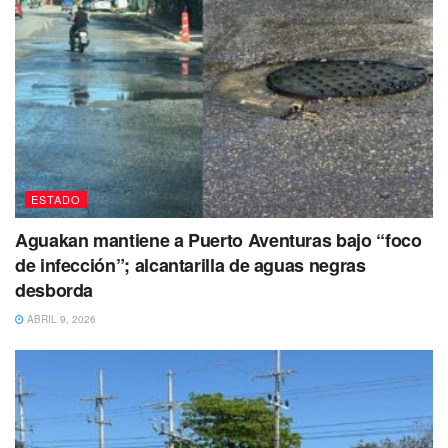
Las autoridades de esta corporación
se encargarán de
determinar su situación legal por lo cometido
.
Afortunadamente solo hubo pérdidas materiales y ninguna
vida que lamentar.
ESTADO
Aguakan mantiene a Puerto Aventuras bajo “foco
de infección”; alcantarilla de aguas negras
desborda
ABRIL 9, 2026