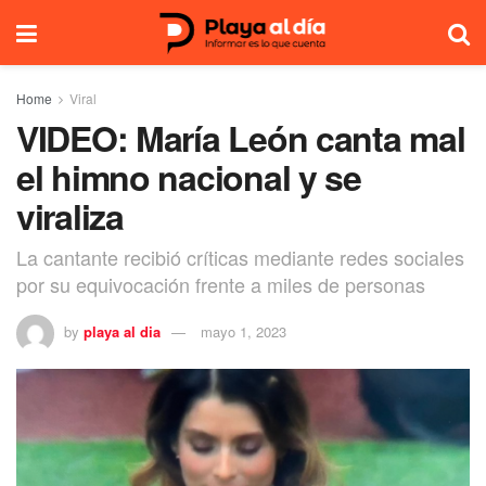
Home
Viral
VIDEO: María León canta mal
el himno nacional y se
viraliza
La cantante recibió críticas mediante redes sociales
por su equivocación frente a miles de personas
by
playa al dia
mayo 1, 2023