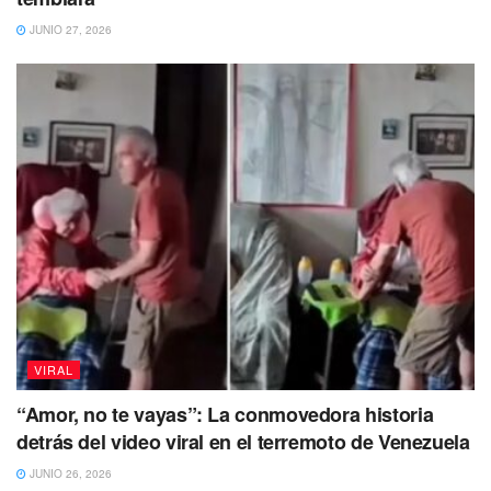
ante un escenario tan imponente, me
traicionaron los nervios y el latido de mi
JUNIO 27, 2026
corazón. No hay excusa”, escribió la
intérprete de “El eco de tu voz”.
Te puede interesar Leer
VIRAL
“Amor, no te vayas”: La conmovedora historia
detrás del video viral en el terremoto de Venezuela
JUNIO 26, 2026