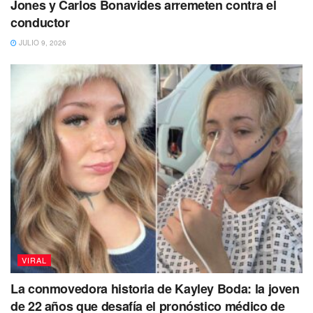
Jones y Carlos Bonavides arremeten contra el
Coque Muñiz y Luis Ramírez, mismos con los que
conductor
María León se integra a la lista.
JULIO 9, 2026
Hubo
personas que pidieron perdón por María León,
pues consideraron que solo
se equivocó “tantito”
aunque por otro lado hubo quienes fueron duros, criticaron
su falta de preparación o nerviosismo;
“Qué pena María
León”, “María León está como los jugadores de la
selección mexicana!! A eso se dedican y no hacen
bien su trabajo”, comentaron.
María León pide perdón por equivocarse en el Himno
Nacional
VIRAL
La conmovedora historia de Kayley Boda: la joven
de 22 años que desafía el pronóstico médico de