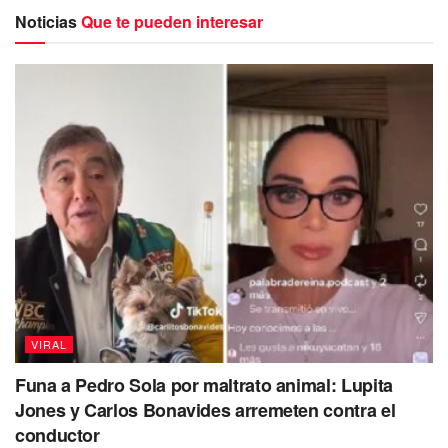
donde se observa el operativo
de seguridad tras el
Noticias
Que te pueden interesar
asalto. En las imágenes
se ve a una mujer desesperada
pues aparentemente el hombre que murió y que
presuntamente era uno de los delincuentes, era su
hijo.
Hace unos minutos mi compañero de SSC
se enfrentó solo a 4 delincuentes que
estaban asaltando y agrediendo a las
personas que se encontraban en el lugar; le
dispararon, y al defenderse uno de los
agresores perdió la vida. Nuestro
compañero tiene todo el apoyo y
reconocimiento.
pic.twitter.com/49WkVdLSQ4
VIRAL
Funa a Pedro Sola por maltrato animal: Lupita
— Omar Garcia Harfuch (@OHarfuch)
May
Jones y Carlos Bonavides arremeten contra el
26, 2023
conductor