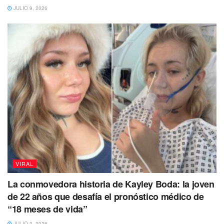
Mi bebé, mi bebé, me quitaron a mi
JULIO 9, 2026
bebé, es mi hijo”, se escucha decir a la
mujer que llora desconsoladamente y
se tira al piso.
La mujer
continúa con el llanto mientras habla por
teléfono
y casi al final del video
comienza a golpearse
en la cabeza
con su mano.
García Harfuch publicó el video
en donde se ve al
elemento de seguridad
enfrentarse con los delincuentes
para frustrar el asalto.
Aunque en las imágenes no se ve
cuando uno de los ladrones cae abatido
, el titular de la
VIRAL
SSC informó del hecho.
La conmovedora historia de Kayley Boda: la joven
El funcionario señaló que el elemento de seguridad iba
de 22 años que desafía el pronóstico médico de
a tener todo el apoyo y reconocimiento por su labor al
“18 meses de vida”
enfrentarse a la delincuencia.
JULIO 2, 2026