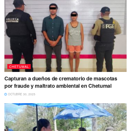
El funcionario,
reconoció que la dependencia a su
cargo solo le dará seguimiento
a programas de
ordenamiento turístico,
ya que la federación coordina la
puesta en marcha del Barrio Mágico, del Tren Maya y el
Programa de Mejoramiento de Zonas Arqueológicas,
que son los que contribuirán a generar un mayor flujo de
visitantes en esta parte del estado.
Puedes volver a Leer
CHETUMAL
Capturan a dueños de crematorio de mascotas
por fraude y maltrato ambiental en Chetumal
OCTUBRE 30, 2025