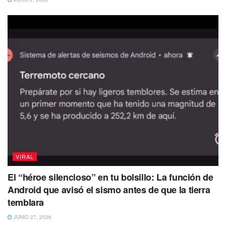
Derivado de los hechos,
también una mujer resultó
lesionada por una bala perdida.
Todo ocurrió alrededor
VIRAL
de las 21:00 horas de este jueves,
en el cruce de
Eduardo Molina y 5 de mayo,
colonia Del Obrero.
El “héroe silencioso” en tu bolsillo: La función de
Android que avisó el sismo antes de que la tierra
La mujer que resultó herida
se encontraba en la tienda
temblara
cuando se registró el intercambio
de disparos entre
JUNIO 27, 2026
delincuentes y el elemento de la SSC.
Tras el atraco se