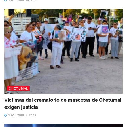
comprende el Parque del Renacimiento, la Terminal
Marítima, el Palacio de Gobierno, la Explanada de la
Bandera, el Boulevard Bahía, el Museo de la Cultura
Maya, el Parque de los Caimanes, las casas de madera y
el Callejón del Arte
entre otros puntos más.
CHETUMAL
Víctimas del crematorio de mascotas de Chetumal
exigen justicia
NOVIEMBRE 1, 2025