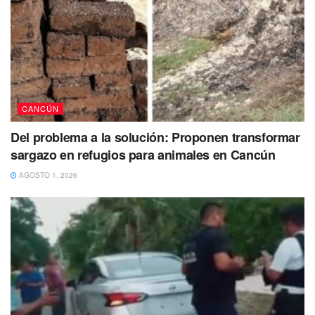
por nacimiento la cual señala se adquiere también para
“los que nazcan a bordo de embarcaciones o
aeronaves mexicanas, sean de guerra o mercantes”.
#Cancun
𝐄𝐥 𝐚𝐯𝐢ó𝐧 𝐩𝐫𝐨𝐜𝐞𝐝𝐞𝐧𝐭𝐞 𝐝𝐞 𝐍𝐢𝐜𝐚𝐫𝐚𝐠𝐮𝐚 𝐬𝐞
𝐝𝐢𝐫𝐢𝐠í𝐚 𝐚 𝐌𝐢𝐚𝐦𝐢 𝐲 𝐬𝐞 𝐝𝐞𝐬𝐯𝐢ó 𝐚 𝐂𝐚𝐧𝐜ú𝐧 𝐚𝐧𝐭𝐞 𝐥𝐚
CANCÚN
𝐞𝐦𝐞𝐫𝐠𝐞𝐧𝐜𝐢𝐚
#Comenta
#Comparte
Del problema a la solución: Proponen transformar
#Entérate
https://t.co/Sny7xFJCCk
sargazo en refugios para animales en Cancún
pic.twitter.com/gqzu72FW7e
AGOSTO 1, 2026
— cancunaldi2 (@cancunaldi2)
May 26,
2023
En tanto, los artículos 17 y 21 de la Convención
Internacional sobre Aviación Civil de 1944, los aviones
cuentan con la nacionalidad del país en el que hayan sido
registrados.