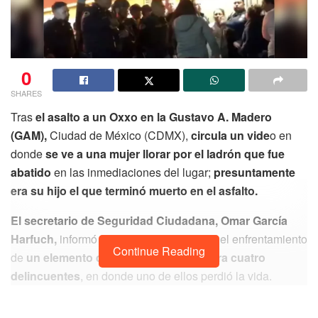
0
SHARES
Tras
el asalto a un Oxxo en la Gustavo A. Madero
(GAM),
Ciudad de México (CDMX),
circula un vide
o en
donde
se ve a una mujer llorar por el ladrón que fue
abatido
en las inmediaciones del lugar;
presuntamente
era su hijo el que terminó muerto en el asfalto.
El secretario de Seguridad Ciudadana, Omar García
Harfuch,
informó del
asalto a un Oxxo
y el enfrentamiento
Continue Reading
de
un elemento de la corporación contra cuatro
delincuentes
, en donde uno de ellos perdió la vida.
Tras la noticia,
circuló un video en redes sociales en