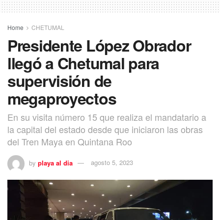
Home
CHETUMAL
Presidente López Obrador
llegó a Chetumal para
supervisión de
megaproyectos
En su visita número 15 que realiza el mandatario a
la capital del estado desde que iniciaron las obras
del Tren Maya en Quintana Roo
by
playa al dia
agosto 5, 2023