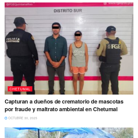
conflicto originado por los ejidatarios, provocó que
cinco unidades de volteo
quedaran retenidas, que
impidió la extracción de material pétreo durante casi
tres días.
Te puede interesar
CHETUMAL
Capturan a dueños de crematorio de mascotas
por fraude y maltrato ambiental en Chetumal
OCTUBRE 30, 2025