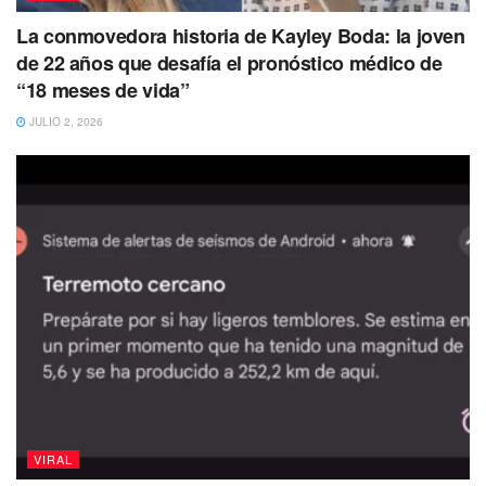
La conmovedora historia de Kayley Boda: la joven
de 22 años que desafía el pronóstico médico de
“18 meses de vida”
JULIO 2, 2026
El video fue compartido
por la usuaria Wen Galindo en
Tiktok
y hasta el momento suma más de 125 mil
reacciones y cientos de comentarios.
Cómo es que perdemos esa felicidad desinteresada
al convertirnos en adultos.
Amigos patodalavida.
Está viviendo la mejor etapa de su vida y no lo sabe.
Recuperar la emoción de las pequeñas cosas y no
vivir insatisfecho aún teniendo todo lo que quieres.
Ese niño en un futuro tendrá una historia de triunfos e
VIRAL
historias muy interesantes.