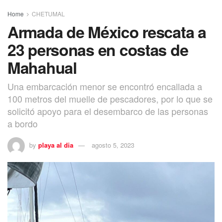
Home
CHETUMAL
Armada de México rescata a
23 personas en costas de
Mahahual
Una embarcación menor se encontró encallada a
100 metros del muelle de pescadores, por lo que se
solicitó apoyo para el desembarco de las personas
a bordo
by
playa al dia
agosto 5, 2023