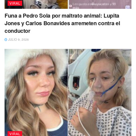
Usuarios de Tiktok reaccionaron al video del niño y su
VIRAL
pato en el Metro y
la mayoría se conmovió por la escena
Funa a Pedro Sola por maltrato animal: Lupita
tan inocente que dejan ver las imágenes.
Jones y Carlos Bonavides arremeten contra el
conductor
JULIO 9, 2026
VIRAL