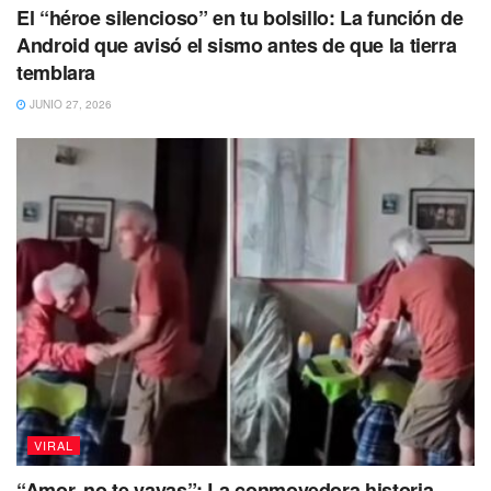
El “héroe silencioso” en tu bolsillo: La función de
Qué postal tan bonita.
Android que avisó el sismo antes de que la tierra
temblara
Ese niño es sumamente feliz a lado de su mejor
amigo.
JUNIO 27, 2026
Qué cosa tan hermosa.
Puedes volver a leer
VIRAL
“Amor, no te vayas”: La conmovedora historia