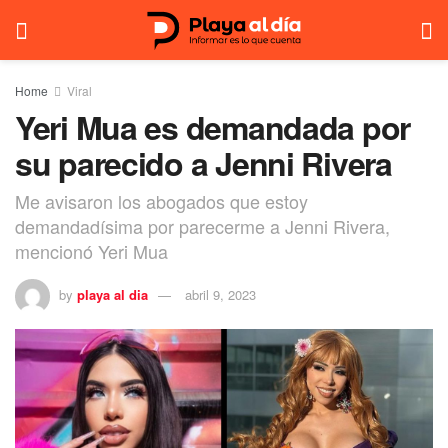
Home
Viral
Yeri Mua es demandada por
su parecido a Jenni Rivera
Me avisaron los abogados que estoy
demandadísima por parecerme a Jenni Rivera,
mencionó Yeri Mua
by
playa al dia
abril 9, 2023