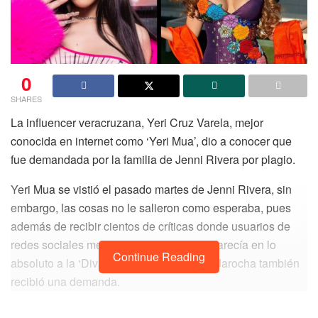
0
SHARES
La influencer veracruzana, Yeri Cruz Varela, mejor
conocida en internet como ‘Yeri Mua’, dio a conocer que
fue demandada por la familia de Jenni Rivera por plagio.
Yeri Mua se vistió el pasado martes de Jenni Rivera, sin
embargo, las cosas no le salieron como esperaba, pues
además de recibir cientos de críticas donde usuarios de
redes sociales mencionaban que no se parecía en lo
Continue Reading
absoluto a la ‘Diva de la banda’, la Bratz Jarocha también
recibió una demanda.