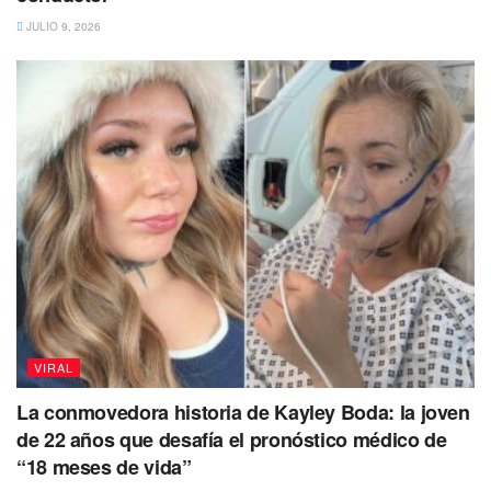
de Jenni.
JULIO 9, 2026
Yo no sabía que había que solicitar un permiso para poder
caracterizarme de un famoso y pues, ahorita me siento
perturbada, porque me demandaron por derechos de autor
de parte de los abogados de Jenni Rivera”, relató.
Cruz Varela dijo que debía millones de dólares por dicha
demanda y explicó que fue demandada por la familia de
Jenni Rivera por derechos de autor, tras haber usado en
un live la imagen de la cantante y un vestido que había
usado en una de sus presentaciones.
“Pues quedé en shock, obviamente ahorita
VIRAL
le debo los millones de dólares a Jenni
La conmovedora historia de Kayley Boda: la joven
Rivera por haberla recreado y sobre todo
de 22 años que desafía el pronóstico médico de
como me disfracé, me puse un vestido que
“18 meses de vida”
ella había utilizado que era muy parecido a