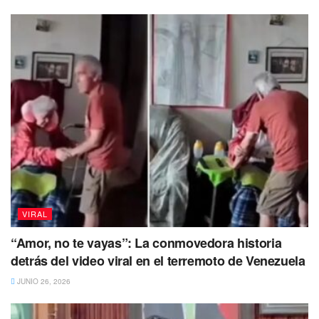
cárcel, he hecho muchas cosas malas, pero
jamás entraría a la cárcel por esto”, añadió
Yeri Mua.
Finalmente la ex reina del Carnaval de Veracruz 2022,
destacó que el motivo de la demandada
“fue por su gran
parecido a Jenni Rivera”.
“Sobre todo la razón de la demanda,
principalmente me dijeron que fue realizada
debido a que me parecía TANTO a Jenni
Rivera, pues ya lo tomaron como plagio, ayer
parecía yo su réplica”, mencionó la creadora
VIRAL
de contenido.
“Amor, no te vayas”: La conmovedora historia
No puedes dejar de Leer
detrás del video viral en el terremoto de Venezuela
JUNIO 26, 2026