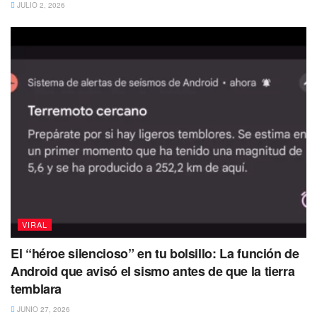
uno de los que ella utilizó, como que lo
JULIO 2, 2026
tomaron como plagio lo del vestido”, detalló
la influencer.
Hace una semana Yeri se caracterizó de Selena
Quintanilla, y también recibió cientos de críticas por la
descripción inapropiada que puso en sus fotografías, en
donde muchos de sus seguidores le comentaban que
podría ser demanda por la familia de la ‘Reina de la
música tejana’.
La veracruzana señaló que jamás volverá a caracterizarse
VIRAL
de algún famoso porque no quisiera volver a ser
demandad y terminar en prisión.
El “héroe silencioso” en tu bolsillo: La función de
Android que avisó el sismo antes de que la tierra
“Me siento la más demandada, yo ya no
temblara
vuelvo hacer una recreación de un famoso,
porque ósea ya en una de esas yo en la
JUNIO 27, 2026