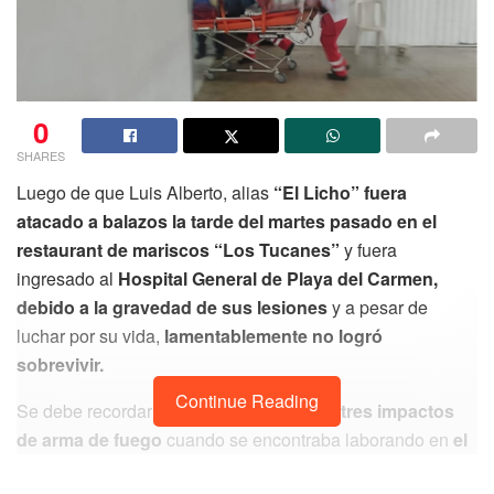
0
SHARES
Luego de que Luis Alberto, alias
“El Licho” fuera
atacado a balazos la tarde del martes pasado en el
restaurant de mariscos “Los Tucanes”
y fuera
ingresado al
Hospital General de Playa del Carmen,
debido a la gravedad de sus lesiones
y a pesar de
luchar por su vida,
lamentablemente no logró
sobrevivir.
Continue Reading
Se debe recordar que
el hombre recibió tres impactos
de arma de fuego
cuando se encontraba laborando en
el
restaurant ubicado en la avenida Constituyentes con