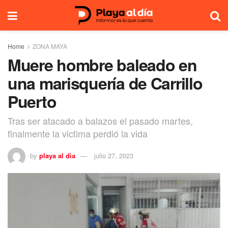
Home
ZONA MAYA
Muere hombre baleado en
una marisquería de Carrillo
Puerto
Tras ser atacado a balazos el pasado martes,
finalmente la victima perdió la vida
by
playa al dia
julio 27, 2023