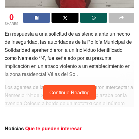
0
SHARES
En respuesta a una solicitud de asistencia ante un hecho
de inseguridad, las autoridades de la Policía Municipal de
Solidaridad aprehendieron a un individuo identificado
como Nemesio ‘N’, fue señalado por su presunta
implicación en un atraco violento a un establecimiento en
la zona residencial Villas del Sol.
Los agentes de la Policía Preventiva lograron interceptar a
Continue Reading
Nemesio “N” de 23 años, mientras se desplazaba por la
avenida Colosio a bordo de un mototaxi con el número
económico 159.
Noticias
Que te pueden interesar