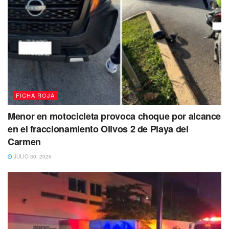
FICHA ROJA
Menor en motocicleta provoca choque por alcance
Después de una persecución, lograron alcanzar al
en el fraccionamiento Olivos 2 de Playa del
sospechoso,
quien fue arrestado y entregado a las
Carmen
autoridades de la Fiscalía General del Estado para que se
JULIO 30, 2026
determine su situación legal.