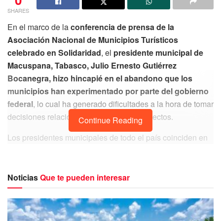
SHARES
En el marco de la
conferencia de prensa de la
Asociación Nacional de Municipios Turísticos
celebrado en Solidaridad
, el
presidente municipal de
Macuspana, Tabasco, Julio Ernesto Gutiérrez
Bocanegra, hizo hincapié en el abandono que los
municipios han experimentado por parte del gobierno
federal
, lo cual ha generado dificultades a la hora de tomar
decisiones relacionadas con obras y proyectos.
Continue Reading
Los presidentes municipales de todo el país coinciden en
la relevancia de recibir una atención más precisa y una
proyección de recursos de manera efectiva,
independientemente de los colores partidistas.
Noticias
Que te pueden interesar