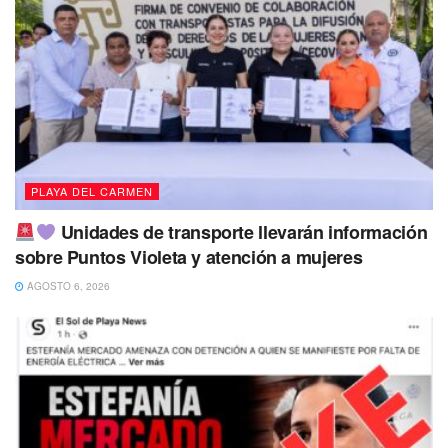
presupuestarios.
Las participaciones federales y las determinaciones
fiscales han sido históricamente insuficientes para atender
adecuadamente las necesidades locales, lo que ha dejado
a los municipios dependiendo en gran medida de la
federación y el gobierno estatal para su sostenimiento.
PLAYA DEL CARMEN
“Las determinaciones fiscales que tienen
Unidades de transporte llevarán información
ahogados a los municipios en manera
sobre Puntos Violeta y atención a mujeres
presupuestaria”.
AGOSTO 6, 2026