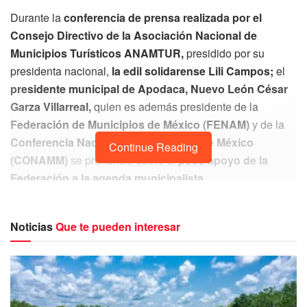
Durante la
conferencia de prensa realizada por el
Consejo Directivo de la Asociación Nacional de
Municipios Turísticos
ANAMTUR,
presidido por su
presidenta nacional,
la edil solidarense Lili Campos;
el
presidente municipal de Apodaca, Nuevo León César
Garza Villarreal,
quien es además presidente de la
Federación de Municipios
de México (FENAM)
y de la
Conferencia Nacional de Municipios de México
Continue Reading
(CONAMM)
se pronunció sobre el
poco apoyo de la
Federación a la agenda municipalista.
Mediante una entrevista,
el presidente municipal de
Apodaca, César Garza Villarreal
se refirió al
abandono
Noticias
Que te pueden interesar
por parte de la Federación a los municipios turísticos
,
mencionando por ejemplo,
la desaparición del Fondo de
Pueblos Mágicos, del Fondo Metropolitano,
así como la
extinción del
Fonatur
y el fondo para el
Fortalecimiento