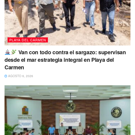
El presidente municipal de Macuspana resaltó que es
crucial un esfuerzo conjunto entre todos los
municipios para lograr obtener recursos adicionales
y
resaltar la importancia de recuperar los espacios donde los
PLAYA DEL CARMEN
municipios deben hacerse escuchar para defender sus
intereses y necesidades.
Van con todo contra el sargazo: supervisan
desde el mar estrategia integral en Playa del
“Las participaciones federales porque no
Carmen
es de ahorita, de hace muchos años la
AGOSTO 6, 2026
política fiscal del país hacia los
municipios es perversa porque la misma
ley de coordinación fiscal te relega y te
dice que el municipio podrá cobrar lo que
la federación y el estado no cobre, o sea
nada”.