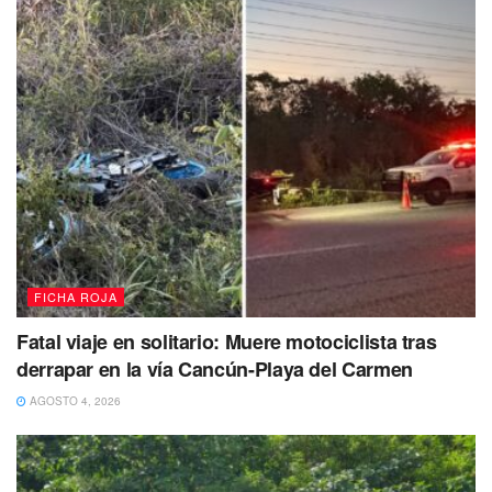
FICHA ROJA
Fatal viaje en solitario: Muere motociclista tras
derrapar en la vía Cancún-Playa del Carmen
Capturan al ‘mayonesa’: Se le hizo fácil robar
AGOSTO 4, 2026
con navaja en mano en abarrotes de Villas
Agentes de la Policía Municipal de Solidaridad