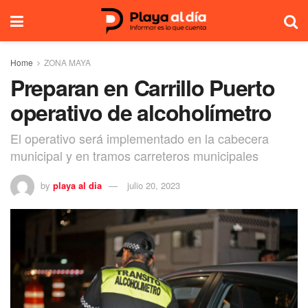
Home
ZONA MAYA
Preparan en Carrillo Puerto
operativo de alcoholímetro
El operativo será implementado en la cabecera
municipal y en tramos carreteros municipales
by
playa al dia
julio 20, 2023