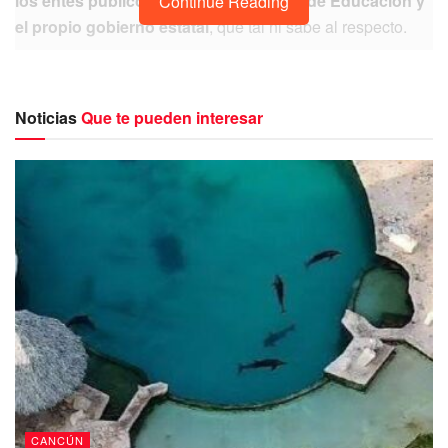
los entes públicos, como la Secretaría de Educación y
Continue Reading
el propio gobierno estatal
, que tal ni sabe al respecto.
Noticias
Que te pueden interesar
Tal es el caso de
AWL inglés Cancún, que tiene a
supuestos agentes educativos que contactan por
WhatsApp
a quienes preguntan por redes sociales, donde
pagan publicidad paga llegar a más personas.
Una vez entrando en comunicación con los “agentes”,
te
CANCÚN