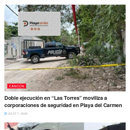
Te Puede Interesar:
Joven pierde la vida al ser arrollado
por una pesada unidad de transporte en Cancún
El turismo, que sigue siendo el motor económico de
Quintana Roo, requiere de las personas logren interactuar
en el idioma inglés con los visitantes extranjeros y quizá
por eso muchos caen en sitio como ese.
CANCÚN
Doble ejecución en “Las Torres” moviliza a
corporaciones de seguridad en Playa del Carmen
JULIO 7, 2026