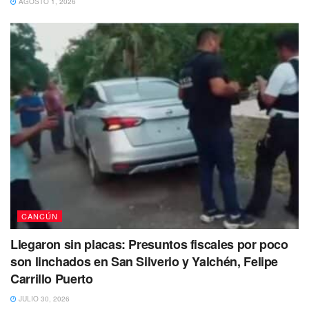
AGOSTO 1, 2026
Asimismo,
te obligan a pagar por el libro Connectivity
Foundations de Pearson y te dan una guía para su
adquisición
y, desde luego, el pago del mismo.
CANCÚN
Llegaron sin placas: Presuntos fiscales por poco
son linchados en San Silverio y Yalchén, Felipe
Carrillo Puerto
JULIO 30, 2026