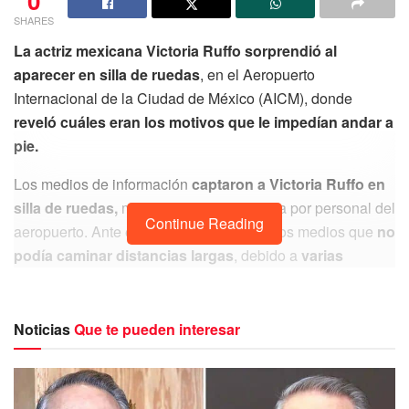
0
SHARES
La actriz mexicana Victoria Ruffo sorprendió al
aparecer en silla de ruedas
, en el Aeropuerto
Internacional de la Ciudad de México (AICM), donde
reveló cuáles eran los motivos que le impedían andar a
pie.
Los medios de información
captaron a Victoria Ruffo en
silla de ruedas,
mientras era transportada por personal del
Continue Reading
aeropuerto. Ante esto,
la actriz reveló
a los medios que
no
podía caminar distancias largas
, debido a
varias
afecciones en la columna vertebral.
Noticias
Que te pueden interesar