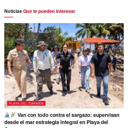
Noticias
Que te pueden interesar
La tarde de este jueves el síndico de Solidaridad,
Adrián
Pérez y la presidenta de la AC Sonrisas Contagiosas,
Idania Gamboa
, llevaron a cabo una exitosa jornada en el
primer parque de Villas del Sol con la brigada
“Veamos
por Todos”.
PLAYA DEL CARMEN
Van con todo contra el sargazo: supervisan
desde el mar estrategia integral en Playa del