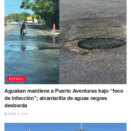
a las diferentes instituciones privadas
, asociaciones
civiles y de la sociedad organizada
, así como del sector
público en la promoción, difusión, vinculación
y
participación ciudadana
en temas relacionados con la
seguridad y la educación vial.
Te puede interesar Leer
ESTADO
Aguakan mantiene a Puerto Aventuras bajo “foco
de infección”; alcantarilla de aguas negras
desborda
ABRIL 9, 2026