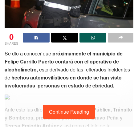
0
SHARES
Se dio a conocer que
próximamente el municipio de
Felipe Carrillo Puerto contará con el operativo de
alcoholímetro,
esto derivado de las reiterados incidentes
de
hechos automovilísticos en donde se han visto
involucradas personas en estado de ebriedad.
Ante esto las direcciones de
Seguridad Pública, Tránsito
Continue Reading
y Bomberos, presididas por Roberto Bravo Peña y
Teresa Emigdio Antúnez,
así como el jefe de la
Jurisdicción Sanitaria No. 3 Roberto Perea Flores