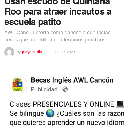
Usan escudo de Quintana
Roo para atraer incautos a
escuela patito
AWL Cancún oferta como gancho a supuestas
becas que no reditúan en términos prácticos
by
playa al dia
julio 20, 2023