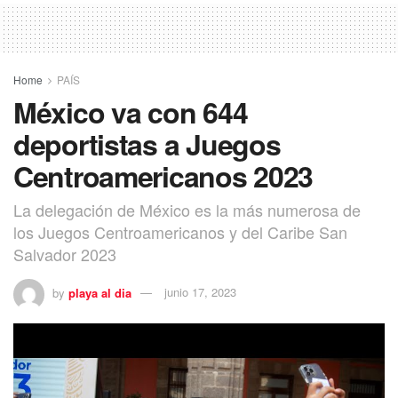
Home
PAÍS
México va con 644
deportistas a Juegos
Centroamericanos 2023
La delegación de México es la más numerosa de
los Juegos Centroamericanos y del Caribe San
Salvador 2023
by
playa al dia
junio 17, 2023