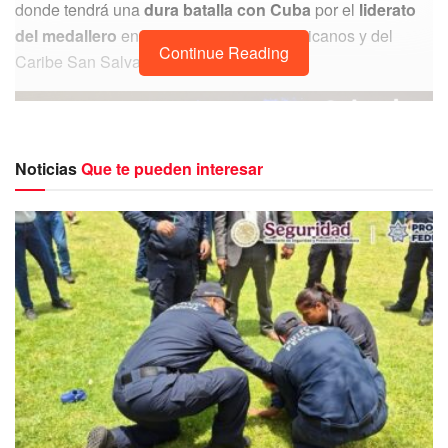
donde tendrá una
dura batalla con Cuba
por el
liderato
del medallero
en los Juegos Centroamericanos y del
Continue Reading
Caribe San Salvador 2023.
Noticias
Que te pueden interesar
El pasado miércoles,
la delegación mexicana quedó
registrada oficialmente ante el Comité Organizador.