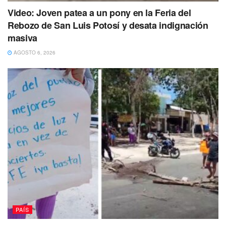
Con información de Excélsior
Video: Joven patea a un pony en la Feria del
Te puede interesar Leer
Rebozo de San Luis Potosí y desata indignación
masiva
AGOSTO 6, 2026
PAÍS