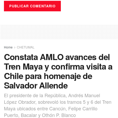
Home
CHETUMAL
Constata AMLO avances del
Tren Maya y confirma visita a
Chile para homenaje de
Salvador Allende
El presidente de la República, Andrés Manuel
López Obrador, sobrevoló los tramos 5 y 6 del Tren
Maya ubicados entre Cancún, Felipe Carrillo
Puerto, Bacalar y Othón P. Blanco