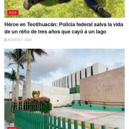
“Muchas gracias al Comité Organizador por
las facilidades que nos han dado, les deseo
PAÍS
éxitos al COSSAN y a Centro Caribe
Héroe en Teotihuacán: Policía federal salva la vida
Sports”, dijo Óscar Gómez, director técnico
de un niño de tres años que cayó a un lago
del Comité Olímpico de México.
AGOSTO 7, 2026
Las actividades de
la competencia empezarán a partir
del próximo miércoles
, mientras la ceremonia de
inauguración será el viernes 23 de junio.