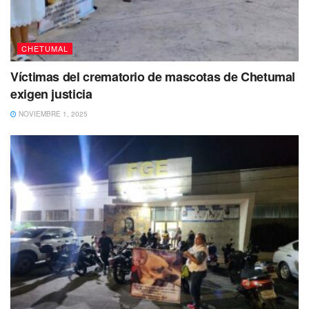
ningún accidente.
CHETUMAL
Víctimas del crematorio de mascotas de Chetumal
exigen justicia
NOVIEMBRE 1, 2025
El presidente de México
también expresó que atenderá
las demanda que les entregaron diversos grupos de
trabajadores
y que no los defraudará. Mientras
los
presentes agradecieron la atención que les ha dado,