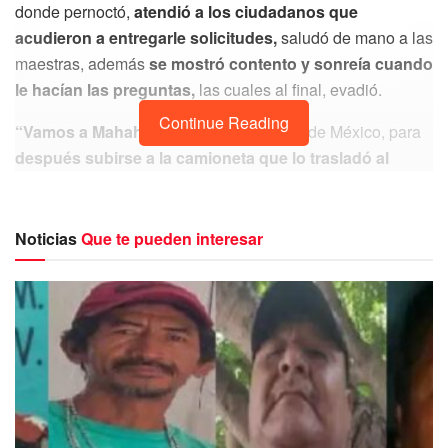
donde pernoctó,
atendió a los ciudadanos que
acudieron a entregarle solicitudes,
saludó de mano a las
maestras, además
se mostró contento y sonreía cuando
le hacían las preguntas,
las cuales al final, evadió.
Continue Reading
“Vamos a Mahahual”
, dijo el presidente de México, para
después subirse a la camioneta que lo trasladó al
aeropuerto,
como suele ocurrir cada 15 días o cuando
visita la ciudad de Chetumal,
en especial para realizar la
supervisión de las obras de la mega obra del Tren
Noticias
Que te pueden interesar
Maya
en los tramos que se encuentran en construcción en
el estado de Quintana Roo.