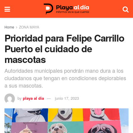
Home
ZONA MAYA
Prioridad para Felipe Carrillo
Puerto el cuidado de
mascotas
Autoridades municipales pondrán mano dura a los
ciudadanos que tengan en condiciones deplorables
a sus mascotas.
by
playa al dia
junio 17, 2023