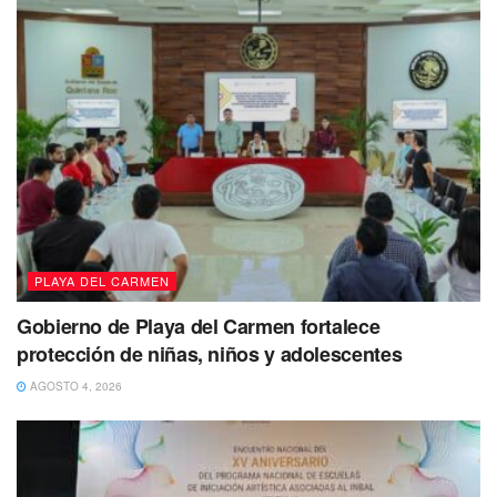
“Estamos muy emocionados de seguir
impulsando este programa de
educación financiera y emprendimiento
en Quintana Roo. Creemos que es
crucial que los jóvenes comprendan la
importancia de la educación financiera
y cómo puede beneficiarlos a lo largo
de sus vidas”, dijo la directora del
DHBUS, Maricarmen Rodríguez
.
PLAYA DEL CARMEN
Gobierno de Playa del Carmen fortalece
protección de niñas, niños y adolescentes
AGOSTO 4, 2026
Se debe mencionar que
este programa está diseñado
para inspirar y educar a la próxima generación de
emprendedores y líderes financieros.
Los jóvenes