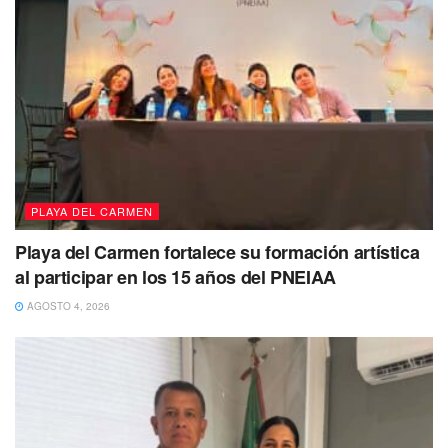
pueden participar en el programa a través de sus escuelas
y
descubrir cómo pueden tomar el control de sus
finanzas y alcanzar sus metas de vida.
Además, el
programa les brinda las herramientas necesarias para
comprender
los conceptos financieros básicos y cómo
aplicarlos a sus p
ropias vidas.
PLAYA DEL CARMEN
Playa del Carmen fortalece su formación artística
al participar en los 15 años del PNEIAA
AGOSTO 4, 2026