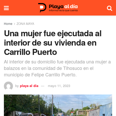
Home
ZONA MAYA
Una mujer fue ejecutada al
interior de su vivienda en
Carrillo Puerto
Al interior de su domicilio fue ejecutada una mujer a
balazos en la comunidad de Tihosuco en el
municipio de Felipe Carrillo Puerto.
by
playa al dia
mayo 11, 2023