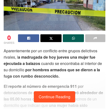
0
SHARES
Aparentemente por un conflicto entre grupos delictivos
rivales, l
a madrugada de hoy jueves una mujer fue
ejecutada a balazos
cuando se encontraba al interior de
su domicilio
por hombres armados que se dieron a la
fuga con rumbo desconocido.
El reporte al número de emergencia 911
por
detonaciones de arma de fuego
se registró alrededor de
Continue Reading
las 05.00 horas de hoy jueves,
por los vecinos de un
domicilio que indican que
una mujer había sido