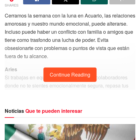
SHARES
Cerramos la semana con la luna en Acuario, las relaciones
amorosas y nuestro mundo emocional, puede alterarse.
Incluso puede haber un conflicto con familia o amigos que
tiene como trasfondo una lucha de poder. Evita
obsesionarte con problemas o puntos de vista que están
fuera de tu alcance.
Aries
Continue Reading
Si trabajas en equipo, o con un grupo de colaboradores
donde no te sientes emocionalmente segura, repasa tus
horóscopos de mayo y evita exponer tus ideas hoy, porque
otros pueden ignorar tus palabras o criticar tus acciones.
Noticias
Que te pueden interesar
Tauro
Es un día en el que tienes mucho respeto por la autoridad
y la tradición, y si aprovechas el cierre de semana, puedes
empezar a planificar cualquier proyecto o conversación