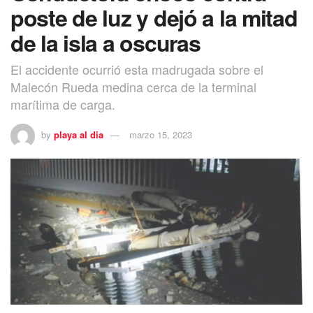
poste de luz y dejó a la mitad
de la isla a oscuras
El accidente ocurrió esta madrugada sobre el
Malecón Rueda medina cerca de la terminal
Tags:
Jamie Lee Curtis
Oscar
marítima de carga.
by
playa al dia
marzo 15, 2023