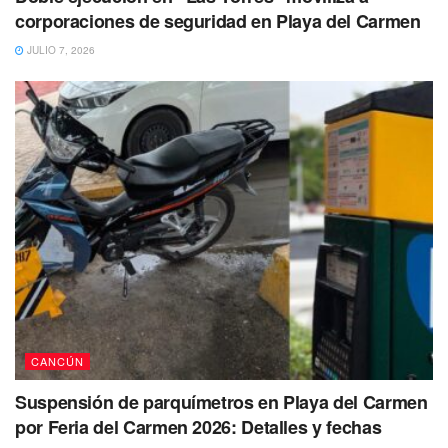
corporaciones de seguridad en Playa del Carmen
Ante lo ocurrido familiares del hombre herido llamaron al
JULIO 7, 2026
911 para solicitar el apoyo de una ambulancia, la cual
llegó a brindarle los primeros auxilios.
Así mismo llegaron hasta el domicilio antes mencionado,
elementos de la Policía Municipal y Estatal quienes
tomaron conocimiento de lo ocurrido.
CANCÚN
Suspensión de parquímetros en Playa del Carmen
por Feria del Carmen 2026: Detalles y fechas