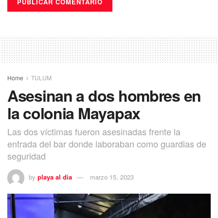
Home
TULUM
Asesinan a dos hombres en
la colonia Mayapax
Las dos víctimas fueron asesinadas frente la
entrada del bar donde laboraban como guardias de
seguridad
by
playa al dia
marzo 15, 2023