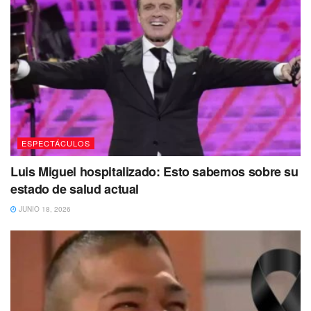
El albergue se ubica en Los Ángeles, California, detalló
que la can mestiza es un poco mandona y es atrevida en
algunas ocasiones, puesto que le gusta imponer
demasiado su presencia. Daphne pesa alrededor de 5
kilos y aunque está acostumbrada a convivir con otros
perros, la organización recomienda que sus nuevos
dueños no tengan otros animales.
ESPECTÁCULOS
Luis Miguel hospitalizado: Esto sabemos sobre su
estado de salud actual
JUNIO 18, 2026