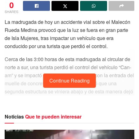
0
SHARES
La madrugada de hoy un accidente vial sobre el Malecón
Rueda Medina provocó que la luz se fuera en gran parte
de Isla Mujeres, tras impactar un vehículo que era
conducido por una turista que perdió el control.
Cerca de las 3:00 horas de esta madrugada al circular de
norte a sur, una turista perdió el control del vehículo “Can-
am” y se impactó contra un poste que da con la entrada del
Continue Reading
muelle de concreto y con el golpe provocó que una
segunda estructura se viniera abajo y de esta manera dejó
en penumbras a gran parte del centro y sur de la isla.
Noticias
Que te pueden interesar