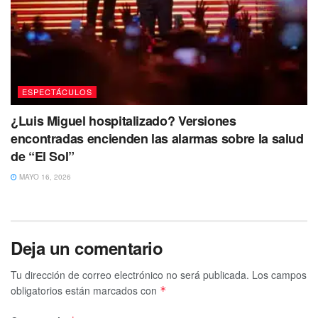
ESPECTÁCULOS
¿Luis Miguel hospitalizado? Versiones
encontradas encienden las alarmas sobre la salud
de “El Sol”
MAYO 16, 2026
De acuerdo con información de la revista People, la
estrella de Scream Queens ha tenido en los últimos 30
años diferentes perros rescatados, con los que ha sentido
Deja un comentario
una gran conexión. Después de que se diera cuenta que
Tu dirección de correo electrónico no será publicada.
Los campos
pasaba la mayor parte de los días sola encontró en estos
obligatorios están marcados con
*
animales de acompañamiento una respuesta muy
especial.