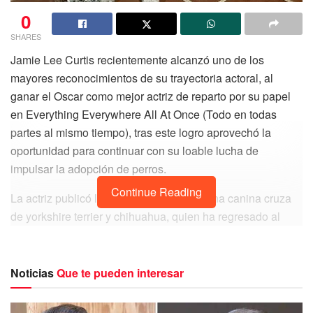
0
SHARES
Jamie Lee Curtis recientemente alcanzó uno de los
mayores reconocimientos de su trayectoria actoral, al
ganar el Oscar como mejor actriz de reparto por su papel
en Everything Everywhere All At Once (Todo en todas
partes al mismo tiempo), tras este logro aprovechó la
oportunidad para continuar con su loable lucha de
impulsar la adopción de perros.
Continue Reading
La actriz publicó la historia de Daphne, una canina cruza
de yorkshire terrier y chihuahua, quien ha regresado al
albergue después de que su anterior dueña sufriera un
accidente.
Noticias
Que te pueden interesar
Daphne ha alcanzado en escasas horas más de 7.500
likes en Instagram, en su foto se aprecia a la can de palaje