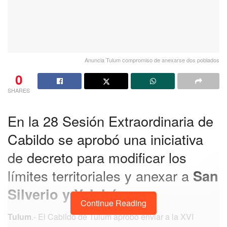
Anuncia Tulum compromiso de anexarse dos poblados
0
SHARES
En la 28 Sesión Extraordinaria de
Cabildo se aprobó una iniciativa
de decreto para modificar los
límites territoriales y anexar a
San
Silverio y Yalchén
.
Continue Reading
Tulum
.- El Cabildo de Tulum aprobó enviar a la XVI