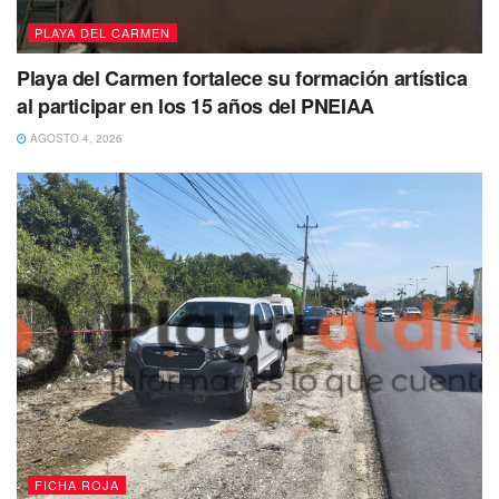
libros educativos que funcionan como guías para cambiar
PLAYA DEL CARMEN
el estilo de vida a uno más sano y compasivo.
Playa del Carmen fortalece su formación artística
al participar en los 15 años del PNEIAA
AGOSTO 4, 2026
Tags:
cena navideña
Million Dolar Vegan
FICHA ROJA