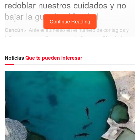
redoblar nuestros cuidados y no
bajar la guardia: Marybel
Continue Reading
Cancún.-
Ante el aumento en el número de contagios y
fallecimientos por Coronavirus, la Senadora
Marybel
Villegas Canché
hizo un llamado a los quintanarroenses
a cuidarse y cuidar a sus familiares, amigos y compañeros.
Noticias
Que te pueden interesar
Recordó que la pandemia sigue activa y que no es tiempo
de relajarse, pues cada día va en aumento el número de
casos positivos al virus.
“Los mexicanos somos hombres y mujeres
de familia, acostumbrados a la convivencia y
cercanía, especialmente en estas fechas
navideñas, pero desafortunadamente este
año es especial, debido a la pandemia del
COVID19, por eso debemos redoblar
nuestros cuidados, no bajar la guardia”.