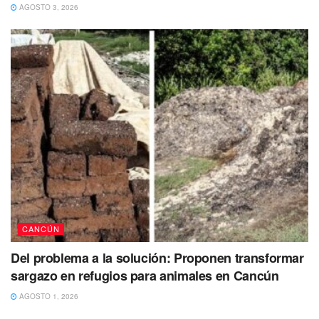
AGOSTO 3, 2026
Tags:
Marybel Villegas
Morena
Quintana Roo
senadora
CANCÚN
Del problema a la solución: Proponen transformar
sargazo en refugios para animales en Cancún
AGOSTO 1, 2026