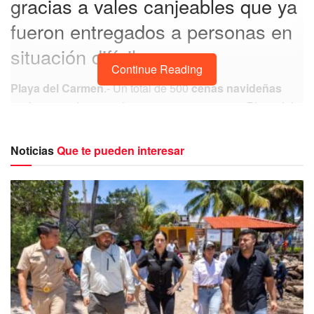
gracias a vales canjeables que ya
fueron entregados a personas en
situación difícil.
Continue Reading
Playa del Carmen
.- Un total de 500
cenas navideñas
serán repartidas entre los que menos tienen en Playa del
Carmen y mil más en
Cancún
como parte de la campaña
permanente para cambiar los hábitos alimenticios como el
Noticias
Que te pueden interesar
consumo de productos de origen animal, por otros más
sanos como los productos a base de plantas, semillas y
frutos, indicó en entrevista Jéssica González Castro,
gerente en
Playa del Carmen
de la ONG Million Dólar
Vegan.
Las cenas navideñas serán repartidas en
Playa del
Carmen
, acompañadas de vasitos de ponche navideño
frutal y también galletas, dos galletas por persona