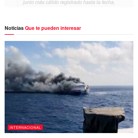
junio más cálido registrado hasta la fecha,
después de un mes de mayo que fue
solamente un 0.1°C más fresco que el
récord” de ese periodo, destacó en el
Noticias
Que te pueden interesar
comunicado Samantha Burgess, directora
adjunta del servicio europeo Copernicus
sobre el cambio climático (C3S).
Global mean temperature exceeded
1.5 degrees threshold during the first days of
June. Monitoring how often and for how long
these breaches occur is more important than
ever, if we are to avoid more severe
consequences of the climate crisis.
Read more:
https://t.co/6hEdR9BPDG
pic.twitter.com/xABH0CwQqg
— Copernicus ECMWF
INTERNACIONAL
(@CopernicusECMWF)
June 15, 2023