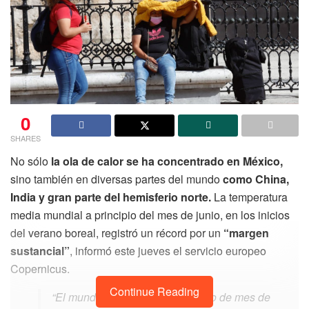
0
SHARES
No sólo
la ola de calor se ha concentrado en México,
sino también en diversas partes del mundo
como China,
India y gran parte del hemisferio norte.
La temperatura
media mundial a principio del mes de junio, en los inicios
del verano boreal, registró un récord por un
“margen
sustancial”
, informó este jueves el servicio europeo
Copernicus.
Continue Reading
“El mundo acaba de vivir su inicio de mes de