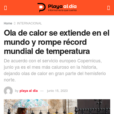
Home
INTERNACIONAL
Ola de calor se extiende en el
mundo y rompe récord
mundial de temperatura
De acuerdo con el servicio europeo Copernicus,
junio ya es el mes más caluroso en la historia,
dejando olas de calor en gran parte del hemisferio
norte.
by
playa al dia
junio 15, 2023