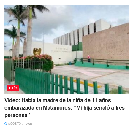
De la misma manera, la denuncia en la página de
Facebook The Pandu, pide a los usuarios denunciarlo ante
las autoridades en caso de que lo ubiquen, pues hasta el
momento de desconoce el paradero de los animales, así
como los motivos por los que la pareja adopta tantos
perros. (Con iformación de SDP Noticias).
Tags:
Denuncia ciudadana
maltrato animal
Nacional
perros
PAÍS
Video: Habla la madre de la niña de 11 años
embarazada en Matamoros: “Mi hija señaló a tres
personas”
AGOSTO 7, 2026