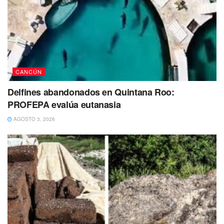
cerró terminales, vimos una Zona Hotelera apagada, sólo
con imágenes que decían fe y ahí nos dimos cuenta que el
daño era inmenso”, resaltó.
TE RECOMENDAMOS:
CANCÚN
Es prioridad prevenir violencia digital
https://t.co/UVQIDptTaH
Delfines abandonados en Quintana Roo:
PROFEPA evalúa eutanasia
— playaaldia (@playaaldia)
September 23,
AGOSTO 3, 2026
2020
La Primera Autoridad dijo que Cancún logró el primer lugar
en no movilidad y poco a poco, con la solidaridad del
pueblo cancunense, se avanzó en el Semáforo
Epidemiológico hasta mantenerse en color amarillo, lo que
permite un mayor número de actividades.
Destacó que actualmente la ocupación en la Zona