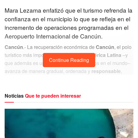
Mara Lezama enfatizó que el turismo refrenda la
confianza en el municipio lo que se refleja en el
incremento de operaciones programadas en el
Aeropuerto Internacional de Cancún.
Cancún
.- La recuperación económica de
Cancún
, el polo
turístico más importante de
México y América Latina
–y
Continue Reading
que además es uno de los más destacados en el mundo–
avanza de manera gradual, ordenada y
responsable
,
gracias al trabajo coordinado, al respeto a los
protocolos
y a la
solidaridad
del pueblo cancunense.
Noticias
Que te pueden interesar
Al respecto la Presidente Municipal,
Mara Lezama
,
enfatizó que el turismo
refrenda la confianza
en el
municipio lo que se refleja en el incremento de
operaciones programadas en el Aeropuerto Internacional
de Cancún, ya que este miércoles 23 de septiembre se