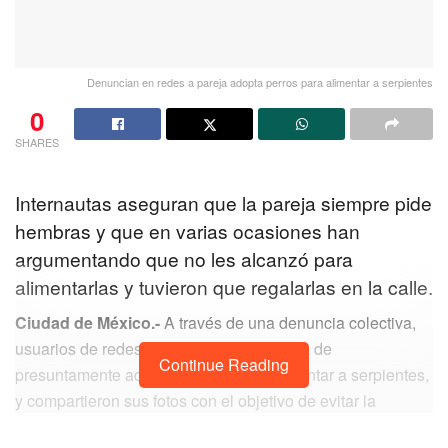
Denuncian en redes a pareja adopta perros para alimentar a serpientes
0
SHARES
Internautas aseguran que la pareja siempre pide
hembras y que en varias ocasiones han
argumentando que no les alcanzó para
alimentarlas y tuvieron que regalarlas en la calle.
Ciudad de México.-
A través de una denuncia colectiva,
usuarios de redes señalaron a una pareja de
Continue Reading
presuntamente adoptar perros para alimentar a serpientes,
y compartieron sus fotos con el objetivo de evitar la
desaparición de más animales.