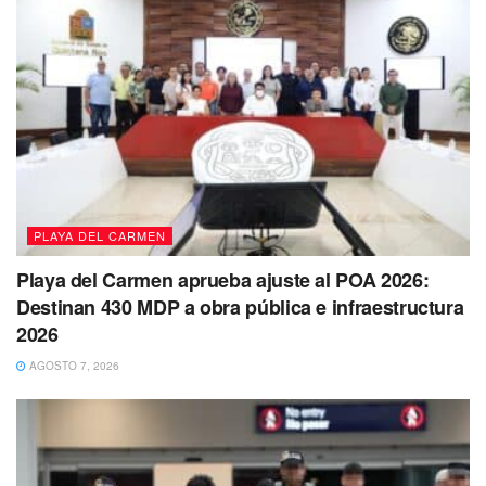
contar con ellos sería acreedores a una sanción y a la
suspensión del establecimiento.
Tags:
Gasera
Playa del Carmen
Protección Civil
Turbo Gas
PLAYA DEL CARMEN
Playa del Carmen aprueba ajuste al POA 2026:
Destinan 430 MDP a obra pública e infraestructura
2026
AGOSTO 7, 2026