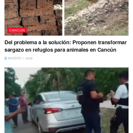
Hotelera es del 37.2 por ciento con 70 hoteles abiertos y
en el centro de Cancún del 24.5 por ciento, con la apertura
de 75 espacios de este tipo.
“Ahora es cuando más
tenemos que cuidar los protocolos y adoptarlos como
CANCÚN
hábitos, para cuidarnos y cuidar a los demás”, apuntó.
Del problema a la solución: Proponen transformar
Tags:
Cancún
COVID-19
Mara Lezama
sargazo en refugios para animales en Cancún
Recuperación económica
AGOSTO 1, 2026