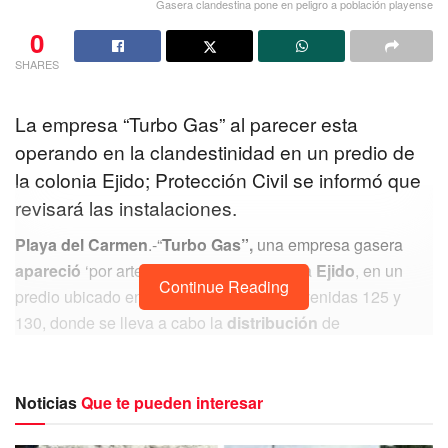
Gasera clandestina pone en peligro a población playense
0
SHARES
La empresa “Turbo Gas” al parecer esta
operando en la clandestinidad en un predio de
la colonia Ejido; Protección Civil se informó que
revisará las instalaciones.
Playa del Carmen
.-“
Turbo Gas”,
una empresa gasera
apareció
‘por arte de magia’ en la colonia
Ejido
, en un
Continue Reading
predio ubicado en la calle 25 sur, entre avenidas 125 y
130, donde se lleva a cabo la
distribución
de
combustible
, este hecho fue confirmado por el director de
Protección Civil
en el municipio de Solidaridad,
Emmanuel Hedding Medina.
Noticias
Que te pueden interesar
Es por eso que Hedding Medina indicó
“derivado de la