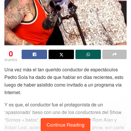
0
SHARES
Una vez más el tan querido conductor de espectáculos
Pedro Sola ha dado de que hablar en días recientes, esto
luego de haber asistido como invitado a un programa vía
Internet.
Y es que, el conductor fue el protagonista de un
‘apasionado’ beso con uno de los conductores del Show
“Somos + batos”, el cuál es conducido por Rom Alan y
Continue Reading
Aldair Leal, quienes aparte de conducir el show, son parte