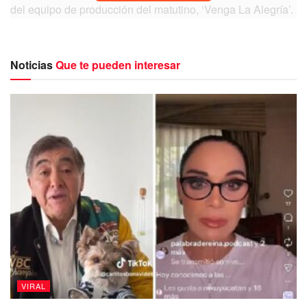
del equipo de producción del matutino, ‘Venga La Alegría’.
Noticias
Que te pueden interesar
Todo transitaba con normalidad mientras se encontraban
hablando de temas del espectáculo, entre ellos la
separación de Andrea Legarreta y Erik Rubín,
principalmente sobre las dudas de la sexualidad del ex
integrante del grupo Timbiriche, esto luego de los besos
VIRAL
que se diera con uno de sus compañeros del 90’s Pop