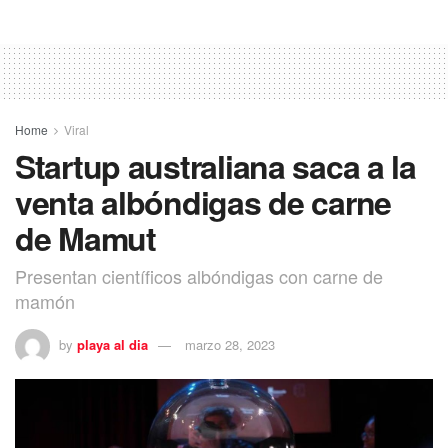
Home
Viral
Startup australiana saca a la
venta albóndigas de carne
de Mamut
Presentan científicos albóndigas con carne de
mamón
by
playa al dia
marzo 28, 2023