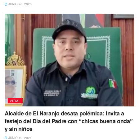
JUNIO 26, 2026
“Besa rico Pedrito”, aseguró Aldair.
VIRAL
Alcalde de El Naranjo desata polémica: Invita a
festejo del Día del Padre con “chicas buena onda”
y sin niños
JUNIO 19, 2026