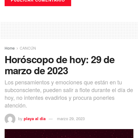
Home
CANCÚN
Horóscopo de hoy: 29 de
marzo de 2023
Los pensamientos y emociones que están en tu
subconsciente, pueden salir a flote durante el día de
hoy, no intentes evadirlos y procura ponerles
atención.
by
playa al dia
marzo 29, 2023