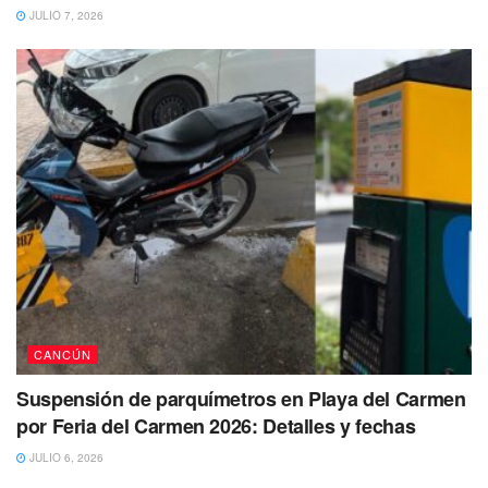
libertad. Las oportunidades personales que estabas
JULIO 7, 2026
esperando, comienzan a llegar para aumentar tu confianza
en ti misma y en los nuevos proyectos que quieres echar a
andar.
CANCÚN
Suspensión de parquímetros en Playa del Carmen
por Feria del Carmen 2026: Detalles y fechas
JULIO 6, 2026