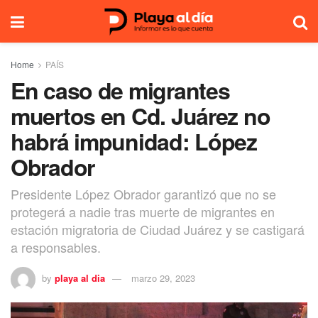
Home
PAÍS
En caso de migrantes
muertos en Cd. Juárez no
habrá impunidad: López
Obrador
Presidente López Obrador garantizó que no se
protegerá a nadie tras muerte de migrantes en
estación migratoria de Ciudad Juárez y se castigará
a responsables.
by
playa al dia
marzo 29, 2023