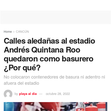
Home
CANCÚN
Calles aledañas al estadio
Andrés Quintana Roo
quedaron como basurero
¿Por qué?
No colocaron contenedores de basura ni adentro ni
afuera del estadio
by
playa al dia
octubre 28, 2022