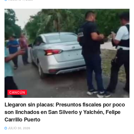
CANCÚN
Llegaron sin placas: Presuntos fiscales por poco
Incluso en las imágenes que circulan en redes sociales se
son linchados en San Silverio y Yalchén, Felipe
observa a personal del municipio con un accesorio de
Carrillo Puerto
tránsito y vialidad que contiene basura en su interior.
JULIO 30, 2026