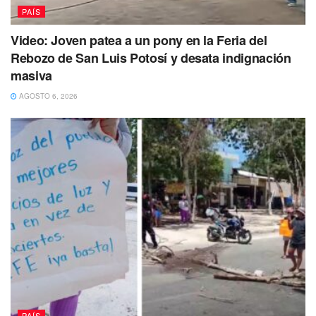
PAÍS
Video: Joven patea a un pony en la Feria del
Rebozo de San Luis Potosí y desata indignación
masiva
AGOSTO 6, 2026
Para sofocar el incendio y auxiliar en las labores de
rescate, arribaron elementos de Protección Civil, cuerpo
de bomberos y así como la policía municipal.
Tags:
Explosión
heridos
Iglesia
Veracruz
PAÍS