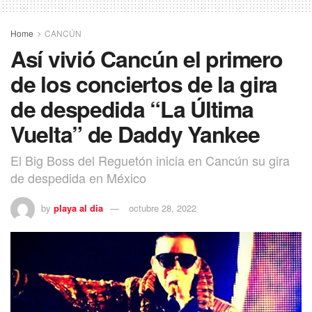
Home
CANCÚN
Así vivió Cancún el primero
de los conciertos de la gira
de despedida “La Última
Vuelta” de Daddy Yankee
El Big Boss del Reguetón inicia en Cancún su gira
de despedida en México
by
playa al dia
octubre 28, 2022