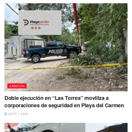
No se sabe si la gente lo utilizo de contenedor de basura
ante la falta de estos, o el propio personal de limpieza
estaría evidenciando la carencia de contenedores, y se
vería la necesidad de darle ese uso a los señalamientos
de tránsito qué fueron colocados en el lugar.
Crédito de las imágenes Playaaldía y a quien corresponda.
Tags:
basura
Cancun
concierto
Daddy Yankee
Limpia pública
Municipio
CANCÚN
Doble ejecución en “Las Torres” moviliza a
corporaciones de seguridad en Playa del Carmen
JULIO 7, 2026