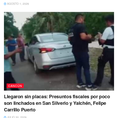
AGOSTO 1, 2026
1:25 am, Daddy se despidió agradeciendo el apoyo de los
mexicanos en su carrera artística e iluminaron nuevamente
CANCÚN
el cielo con pirotecnia.
Llegaron sin placas: Presuntos fiscales por poco
Tags:
Cancun
concierto
Daddy Yankee
son linchados en San Silverio y Yalchén, Felipe
Carrillo Puerto
JULIO 30, 2026