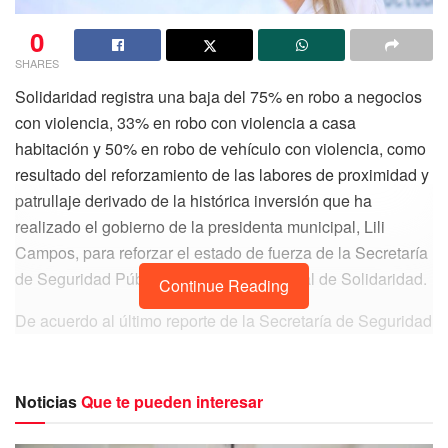
0
SHARES
Solidaridad registra una baja del 75% en robo a negocios
con violencia, 33% en robo con violencia a casa
habitación y 50% en robo de vehículo con violencia, como
resultado del reforzamiento de las labores de proximidad y
patrullaje derivado de la histórica inversión que ha
realizado el gobierno de la presidenta municipal, Lili
Campos, para reforzar el estado de fuerza de la Secretaría
de Seguridad Pública y Tránsito Municipal de Solidaridad.
Continue Reading
De acuerdo al último reporte de la Secretaría de Seguridad
Pública del Estado, la Policía Municipal de Solidaridad al
mando del secretario de Seguridad Pública Municipal,
Raúl Tassinari, ha incrementado su labor operativa y
Noticias
Que te pueden interesar
preventiva de enero a septiembre en comparación al