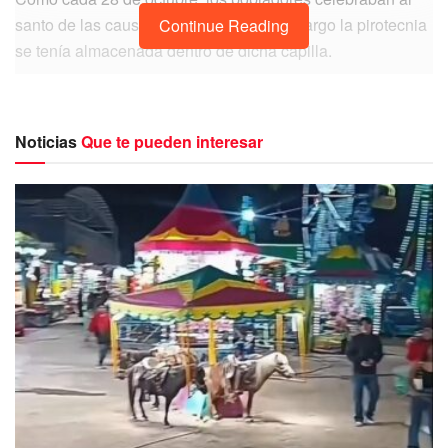
santo de las causas imposibles. Sin embargo la pirotecnia
Continue Reading
se tenía almacenada dentro de dicha capilla.
Noticias
Que te pueden interesar
Al momento del estallido cerca de 8 mujeres resultaron
lesionadas y fueron atendidos en el instituto Mexicano del
Seguro Social (IMSS).
Cabe mencionar que entre los lesionados se encuentra
una bebé de 3 meses y y otra pequeña de 6 años.