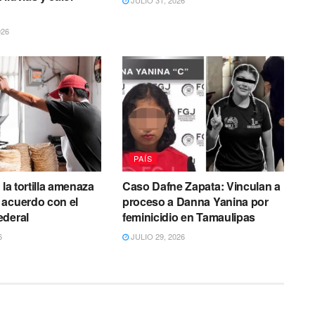
026
PAÍS
 la tortilla amenaza
Caso Dafne Zapata: Vinculan a
 acuerdo con el
proceso a Danna Yanina por
ederal
feminicidio en Tamaulipas
6
JULIO 29, 2026