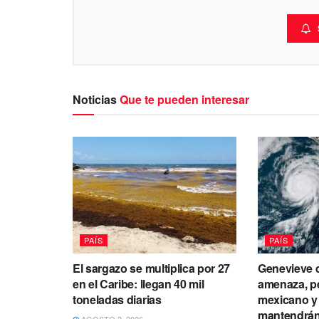
Noticias
Que te pueden interesar
PAÍS
PAÍS
El sargazo se multiplica por 27
Genevieve d
en el Caribe: llegan 40 mil
amenaza, p
toneladas diarias
mexicano y 
mantendrán 
AGOSTO 3, 2026