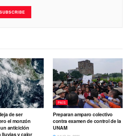
SUBSCRIBE
PAÍS
eja de ser
Preparan amparo colectivo
ero el monzón
contra examen de control de la
un anticiclón
UNAM
lluvias y calor
JULIO 31, 2026