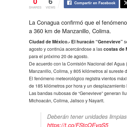
0
6
Compartir en Facebook
SHARES
VIEWS
La Conagua confirmó que el fenómeno 
a 360 km de Manzanillo, Colima.
Ciudad de México.-
El huracán “Genevieve”
s
agosto y continúa acercándose a las
costas de 
para el próximo 20 de agosto.
De acuerdo con la Comisión Nacional del Agua (
Manzanillo, Colima, y 805 kilómetros al sureste
El fenómeno meteorológico registra vientos máxi
de 185 kilómetros por hora y un desplazamiento h
Las bandas nubosas de “Genevieve” generan lluv
Michoacán, Colima, Jalisco y Nayarit.
Deberán tener unidades limpias
https://t.co/FStcOEyqS5