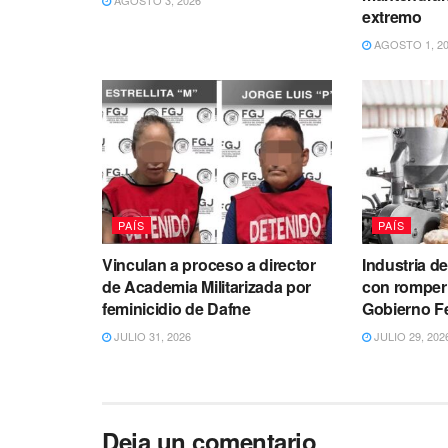
extremo
AGOSTO 1, 2
PAÍS
PAÍS
Vinculan a proceso a director
Industria de
de Academia Militarizada por
con romper
feminicidio de Dafne
Gobierno F
JULIO 31, 2026
JULIO 29, 202
Deja un comentario