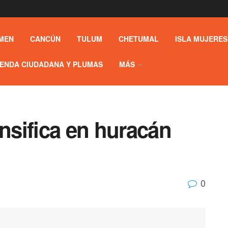
MEN
CANCÚN
TULUM
CHETUMAL
ISLA MUJERES
ENDA CIUDADANA Y PLUMAS
MÁS
ensifica en huracán
0