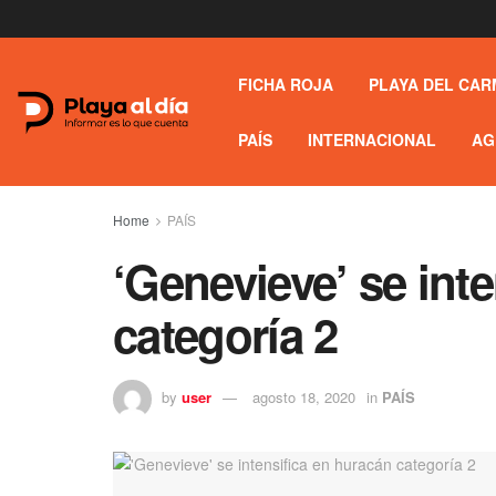
FICHA ROJA
PLAYA DEL CAR
PAÍS
INTERNACIONAL
AG
Home
PAÍS
‘Genevieve’ se int
categoría 2
by
user
agosto 18, 2020
in
PAÍS