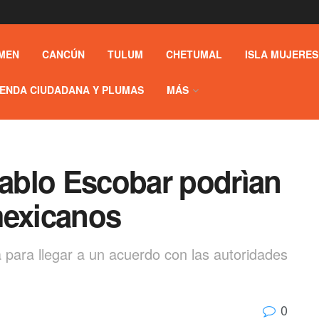
MEN
CANCÚN
TULUM
CHETUMAL
ISLA MUJERES
ENDA CIUDADANA Y PLUMAS
MÁS
ablo Escobar podrìan
mexicanos
 para llegar a un acuerdo con las autoridades
0