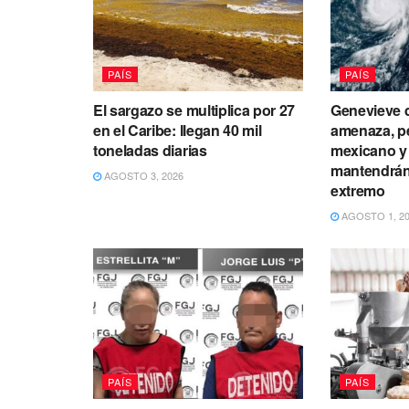
PAÍS
PAÍS
El sargazo se multiplica por 27
Genevieve d
en el Caribe: llegan 40 mil
amenaza, p
toneladas diarias
mexicano y 
mantendrán 
AGOSTO 3, 2026
extremo
AGOSTO 1, 2
PAÍS
PAÍS