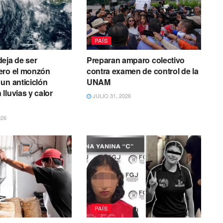
PAÍS
eja de ser
Preparan amparo colectivo
ero el monzón
contra examen de control de la
un anticiclón
UNAM
lluvias y calor
JULIO 31, 2026
026
PAÍS