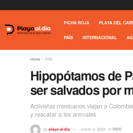
FICHA ROJA
PLAYA DEL CAR
PAÍS
INTERNACIONAL
AG
Home
PAÍS
Hipopótamos de P
ser salvados por 
Activistas mexicanos viajan a Colombia
y rescatar a los animales
by
playa al dia
marzo 3, 2023
in
PAÍS