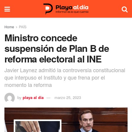
Home
PAÍS
Ministro concede
suspensión de Plan B de
reforma electoral al INE
Javier Laynez admitió la controversia constitucional
que interpuso el Instituto y que frena por el
momento la reforma
by
playa al dia
marzo 25, 2023