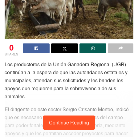
0
SHARES
Los productores de la Unión Ganadera Regional (UGR)
continúan a la espera de que las autoridades estatales y
municipales, atiendan sus solicitudes y les brinden los
apoyos que requieren para la sobrevivencia de sus
animales.
El dirigente de este sector Sergio Crisanto Morteo, indicó
que es necesario dignificar las condiciones del campo
Continue Reading
para poder fortalecer e impulsar la ganadería, mediante
apoyos y que les permitan acceder proyectos para hacer