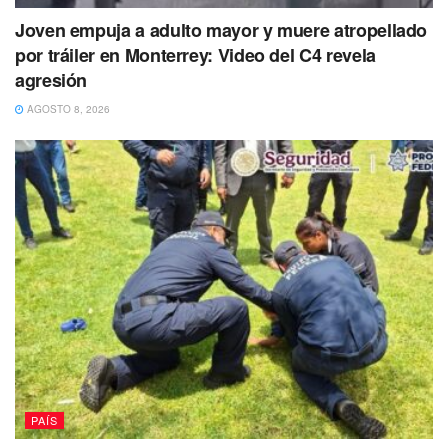
superveniente”, determinó Laynez
Joven empuja a adulto mayor y muere atropellado
Potisek.
por tráiler en Monterrey: Video del C4 revela
agresión
AGOSTO 8, 2026
Mediante un comunicado, la Suprema Corte de Justicia
informó que dicha suspensión fue otorgada debido a que
PAÍS
el Plan B no sólo contiene normas de carácter general sino