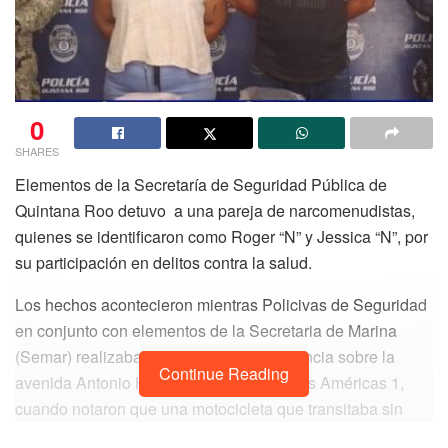
0
SHARES
Elementos de la Secretaría de Seguridad Pública de
Quintana Roo detuvo a una pareja de narcomenudistas,
quienes se identificaron como Roger “N” y Jessica “N”, por
su participación en delitos contra la salud.
Los hechos acontecieron mientras Policivas de Seguridad
en conjunto con elementos de la Secretaria de Marina
(Semar) realizaban un recorrido de vigilancia sobre la
Continue Reading
avenida Antonio Handall de la colonia Las Américas 1,
cuando notaron que una motocicleta que transitaba sin
placas y con dos personas a bordo rebasaron a la patrulla