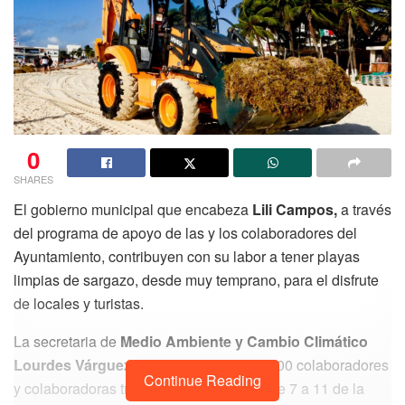
0
SHARES
El gobierno municipal que encabeza
Lili Campos,
a través
del programa de apoyo de las y los colaboradores del
Ayuntamiento, contribuyen con su labor a tener playas
limpias de sargazo, desde muy temprano, para el disfrute
de locales y turistas.
La secretaria de
Medio Ambiente y Cambio Climático
Lourdes Várguez
, informó que más de 100 colaboradores
Continue Reading
y colaboradoras trabajan en la limpieza de 7 a 11 de la