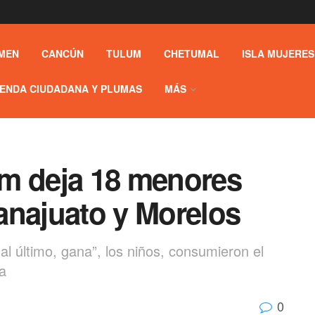
MEN
CANCÚN
TULUM
CHETUMAL
ISLA MUJERES
ENDA CIUDADANA Y PLUMAS
MÁS
m deja 18 menores
anajuato y Morelos
al último, gana”, los niños, consumieron el
a
0