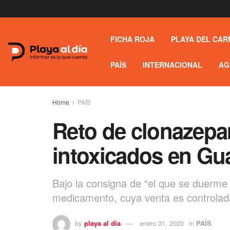
FICHA ROJA
PLAYA DEL CAR
PAÍS
INTERNACIONAL
AG
Home
PAÍS
Reto de clonazepa
intoxicados en Gu
Bajo la consigna de “el que se duerme 
medicamento, cuya venta es controlad
by
playa al dia
enero 31, 2023
in
PAÍS