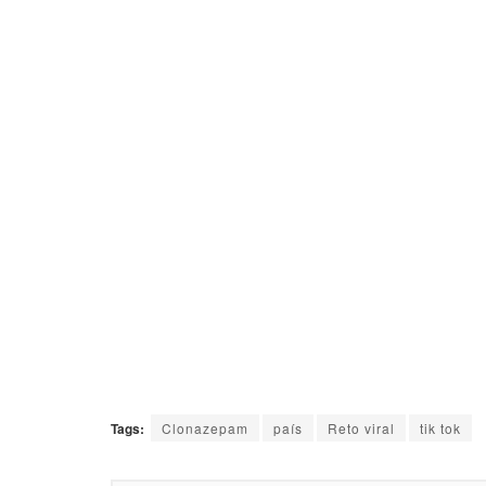
Tags:
Clonazepam
país
Reto viral
tik tok