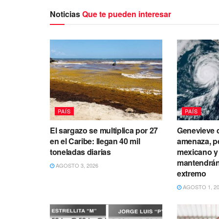
Noticias
Que te pueden interesar
PAÍS
PAÍS
El sargazo se multiplica por 27
Genevieve d
en el Caribe: llegan 40 mil
amenaza, p
toneladas diarias
mexicano y 
mantendrán 
AGOSTO 3, 2026
extremo
AGOSTO 1, 2