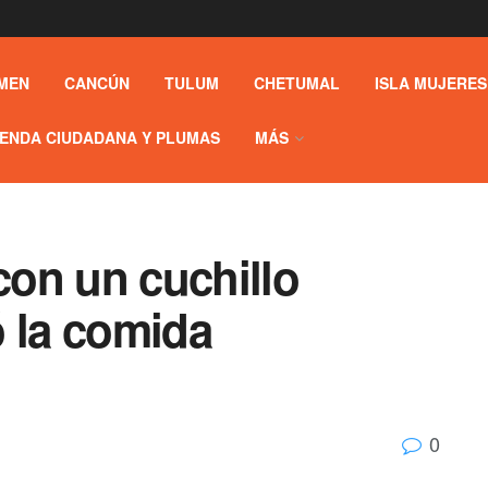
MEN
CANCÚN
TULUM
CHETUMAL
ISLA MUJERES
ENDA CIUDADANA Y PLUMAS
MÁS
 con un cuchillo
ó la comida
0