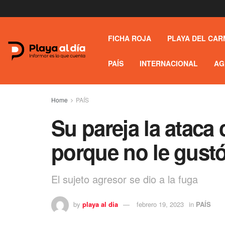
FICHA ROJA
PLAYA DEL CAR
PAÍS
INTERNACIONAL
AG
Home
PAÍS
Su pareja la ataca
porque no le gust
El sujeto agresor se dio a la fuga
by
playa al dia
febrero 19, 2023
in
PAÍS