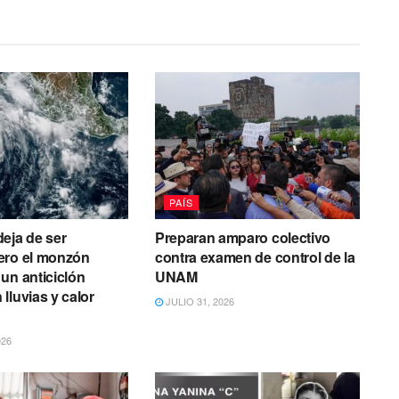
PAÍS
eja de ser
Preparan amparo colectivo
ero el monzón
contra examen de control de la
un anticiclón
UNAM
lluvias y calor
JULIO 31, 2026
026