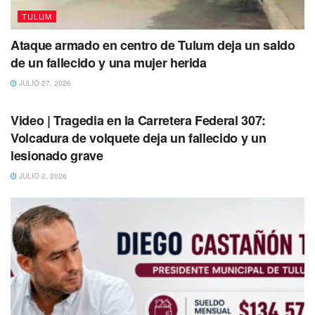
hoteles boutique hasta los “todo incluido” de gran tamaño.
TULUM
Ataque armado en centro de Tulum deja un saldo
de un fallecido y una mujer herida
JULIO 27, 2026
TULUM
Video | Tragedia en la Carretera Federal 307:
Volcadura de volquete deja un fallecido y un
lesionado grave
JULIO 2, 2026
El hotelero dijo no tener duda que este mercado
continuará creciendo en los próximos años, situación que
debe obligar a las autoridades migratorias a mejorar sus
procesos de admisión, para evitarles largas esperas y
contratiempos a estos turistas.
En la Anato, integrantes de la Asociación de Hoteles de
Tulum, incluida Carla Andrade Piedras, su directora