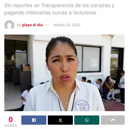
Sin reportes en Transparencia de las compras y
pagando millonarias sumas a factureras
by
playa al dia
febrero 24, 2023
0
SHARES