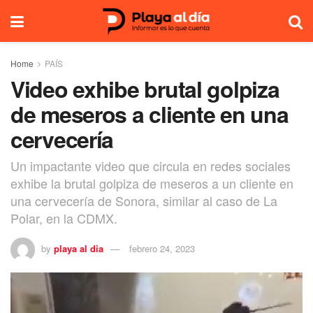
Home
PAÍS
Video exhibe brutal golpiza
de meseros a cliente en una
cervecería
Un impactante video que circula en redes sociales
exhibe la brutal golpiza de meseros a un cliente en
una cervecería de Sonora, similar al caso de La
Polar, en la CDMX.
by
playa al dia
febrero 24, 2023