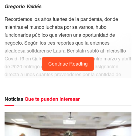
Gregorio Valdés
Recordemos los años fuertes de la pandemia, donde
mientras el mundo luchaba por salvarnos, hubo
funcionarios público que vieron una oportunidad de
negocio. Según los tres reportes que la entonces
alcaldesa solidarense Laura Beristain subió al micrositio
Covid-19 en Quintana Roo, revelan que entre marzo y abril
Continue Reading
de 2020 entregó contratos por la vía de la asignación
directa a unos cuantos proveedores por la cantidad de
$11,389,669 (Once millones trescientos ochenta nueve mil
seis cientos sesenta y nueve pesos 0/100 MN) para la
supuesta adquisición de insumos.
Noticias
Que te pueden interesar
Las supuestas compras (porque no se tiene evidencia de
ello y la población siempre se quejó de no tener ni
cubrebocas) fueron en realidad una simulación fraguada
entre familia en la que participaron Karla Robles Miranda,