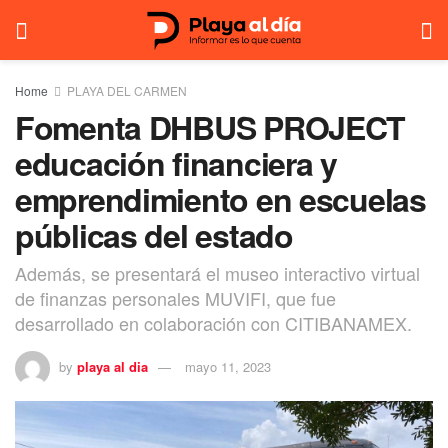
Home
PLAYA DEL CARMEN
Fomenta DHBUS PROJECT
educación financiera y
emprendimiento en escuelas
públicas del estado
Además, se presentará el museo interactivo virtual
de finanzas personales MUVIFI, que fue
desarrollado en colaboración con CITIBANAMEX.
by
playa al dia
mayo 11, 2023