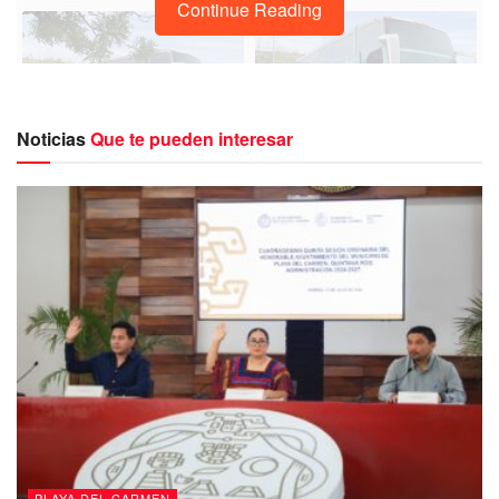
Continue Reading
Noticias
Que te pueden interesar
De igual modo se presentará el
Museo Interactivo Virtual
de Finanzas Personales denominado MUVIFI,
el cual
fue desarrollado en colaboración con CITIBANAMEX.
PLAYA DEL CARMEN