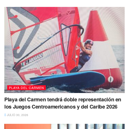
y
descubrir cómo pueden tomar el control de sus
finanzas y alcanzar sus metas de vida.
Además, el
programa les brinda las herramientas necesarias para
comprender
los conceptos financieros básicos y cómo
aplicarlos a sus p
ropias vidas.
PLAYA DEL CARMEN
Playa del Carmen tendrá doble representación en
los Juegos Centroamericanos y del Caribe 2026
JULIO 30, 2026