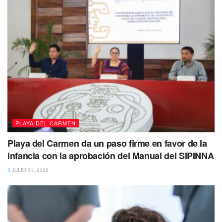
984 8730163
.
También se busca a: Carlos Alberto Torres
Pérez
Carlos Alberto Torres Pérez de 43 años
de edad fue
vista por última vez por sus familiares el 6 de agosto de
2023, por sus familiares en
Solidaridad
, Quintana Roo.
PLAYA DEL CARMEN
Playa del Carmen da un paso firme en favor de la
infancia con la aprobación del Manual del SIPINNA
JULIO 31, 2026