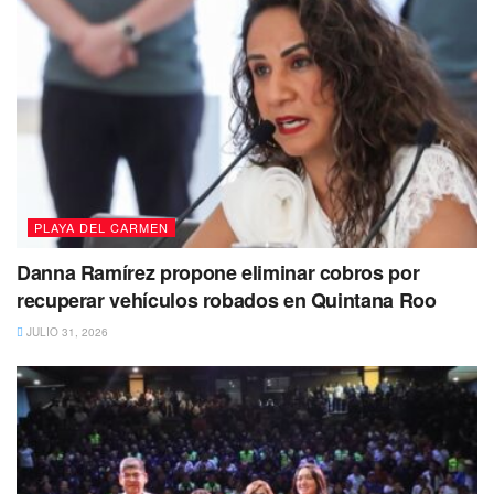
La persona fue reportada como desaparecida el 13 de
agosto de 2023
. Hasta el momento se presume como no
localizada, de tal forma que se ha activado una ficha de
búsqueda en la Fiscalía General del Estado.
PLAYA DEL CARMEN
De acuerdo con sus características
Danna Ramírez propone eliminar cobros por
físicas, es de complexión delgada, tez
recuperar vehículos robados en Quintana Roo
morena, cabello oscuro, y corto. Ojos
cafés.
JULIO 31, 2026
Tiene un peso aproximado de 70 kilogramos y una
estatura de 1.60 metros.
Si tienes información de su paradero, sus familiares y
autoridades agradecerían mucho que por favor llame al