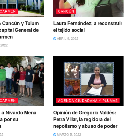
 CARMEN
CANCÚN
en Cancún y Tulum
Laura Fernández; a reconstruir
ospital General de
el tejido social
Carmen
ABRIL 9, 2022
2022
 CARMEN
AGENDA CIUDADANA Y PLUMAS
 a Nivardo Mena
Opinión de Gregorio Valdés:
a por su
Petra Villar, la regidora del
s
nepotismo y abuso de poder
22
MARZO 5, 2022