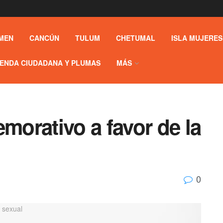
MEN
CANCÚN
TULUM
CHETUMAL
ISLA MUJERES
ENDA CIUDADANA Y PLUMAS
MÁS
orativo a favor de la
0