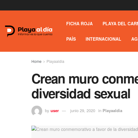
FICHA ROJA
PLAYA DEL CAR
PAÍS
INTERNACIONAL
AG
Home
Playaaldia
Crean muro conmem
diversidad sexual
by
user
junio 29, 2020
in
Playaaldia