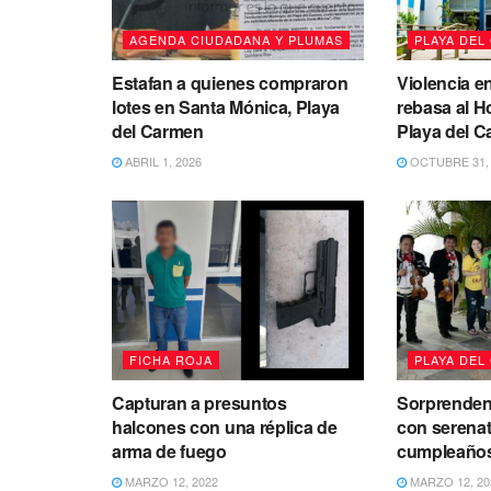
AGENDA CIUDADANA Y PLUMAS
PLAYA DEL
Estafan a quienes compraron
Violencia 
lotes en Santa Mónica, Playa
rebasa al H
del Carmen
Playa del 
ABRIL 1, 2026
OCTUBRE 31, 
FICHA ROJA
PLAYA DEL
Capturan a presuntos
Sorprenden
halcones con una réplica de
con serenat
arma de fuego
cumpleaño
MARZO 12, 2022
MARZO 12, 20