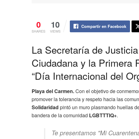
0
10
Compartir en Facebook
SHARES
VIEWS
La Secretaría de Justicia
Ciudadana y la Primera 
“Día Internacional del O
Playa del Carmen.
Con el objetivo de conmemora
promover la tolerancia y respeto hacia las comun
Solidaridad
pintó un muro plasmando huellas de
bandera de la comunidad
LGBTTTIQ+
.
Te presentamos "Mi Cuarentena