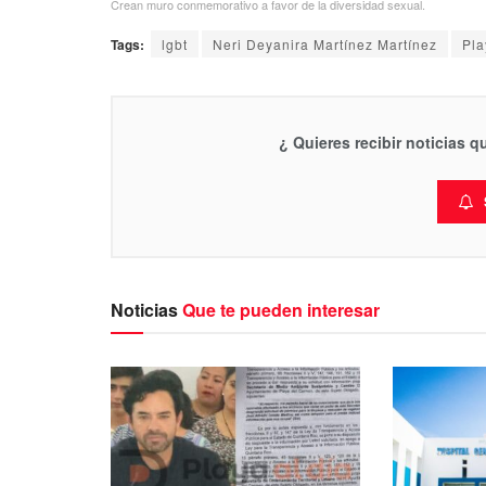
Crean muro conmemorativo a favor de la diversidad sexual.
Tags:
lgbt
Neri Deyanira Martínez Martínez
Pla
¿ Quieres recibir noticias 
Noticias
Que te pueden interesar