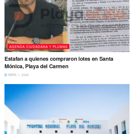
— playaaldia (@playaaldia)
February 13,
2020
Pero
afortunadamente cada vez hay más
establecimientos que apoyan
que cuando alguien quiere
disfrutar de un paseo, una comida o divertirse en lugares
AGENDA CIUDADANA Y PLUMAS
públicos
pueda realizarlo con sus mascotas
.
Estafan a quienes compraron lotes en Santa
https://www.facebook.com/playaaldia/posts/268644751146
Mónica, Playa del Carmen
3048
ABRIL 1, 2026
Sin embargo, a pesar de que algunos lugares apoyan
dicha tendencia, existen otros que aún se oponen a que
sus clientes ingresen a sus establecimientos
acompañados de sus mascotas, por lo que en la
actualidad
dicha tendencia a dado apertura a un
debate.
Por otra parte,
ya existen establecimientos exclusivos