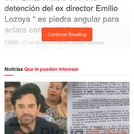
detención del ex director Emilio
Lozoya “ es piedra angular para
aclara corrupción”.
Continue Reading
CDMX.-
El ex titular de
Pemex,
Emilio Lozoya
,
fue
detenido en Málaga España
el día de ayer gracias a
una orden de captura por su presunta responsabilidad en
los delitos de
operaciones con recursos de origen
Noticias
Que te pueden interesar
ilícito
y
asociaciones delictuosas
.
Hay más mexicanos arrestados
en la
frontera E.U.
México
que
centroamericano.
https://t.co/jw9ZW4Cq05
— playaaldia (@playaaldia)
February 13,
2020
El director de
PEMEX
Octavio Romero Oropeza
habló