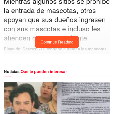
Mientras algunos sitios se prohíbe
la entrada de mascotas, otros
apoyan que sus dueños ingresen
con sus mascotas e incluso les
atienden como a un cliente.
Continue Reading
Playa del Carmen.-
La
tendencia tratar a las mascotas
como a un miembro de la familia
, es cada vez más
común e incluso aumenta día tras día, pero a pesar de que
dicha tendencia crece hay quienes aún se oponen y tratan
Noticias
Que te pueden interesar
a las mascotas de forma
despectiva e incluso
intolerante
.
"Operativo día del amor y la amistad",
Profeco te ayuda a planear gastos para San
Valentín.
https://t.co/Hbl0n3DUhM