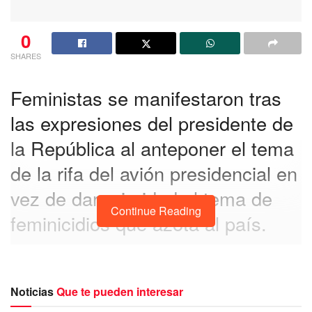
0
SHARES
Feministas se manifestaron tras
las expresiones del presidente de
la República al anteponer el tema
de la rifa del avión presidencial en
vez de dar prioridad al tema de
Continue Reading
feminicidios que azota al país.
CDMX.-
Personas familiares de víctimas de feminicidio,
protestaron afuera de
Palacio Nacional
por las
expresiones del mandatario
al anteponer el tema de la
Noticias
Que te pueden interesar
rifa del avión presidencial antes que algo de mayor