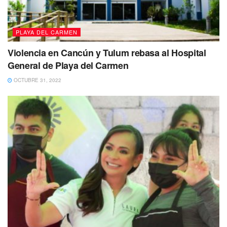
angular de
PEMEX
para
aclarar actos de corrupción
.
Tags:
Directores
Emilio Lozoya
Pemex
PLAYA DEL CARMEN
Violencia en Cancún y Tulum rebasa al Hospital
General de Playa del Carmen
OCTUBRE 31, 2022