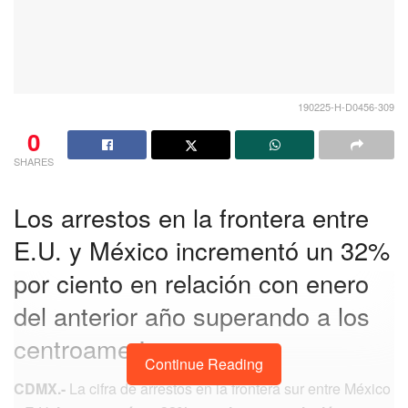
190225-H-D0456-309
0
SHARES
Los arrestos en la frontera entre
E.U. y México incrementó un 32%
por ciento en relación con enero
del anterior año superando a los
centroamericanos.
Continue Reading
CDMX.-
La cifra de arrestos en la frontera sur entre México