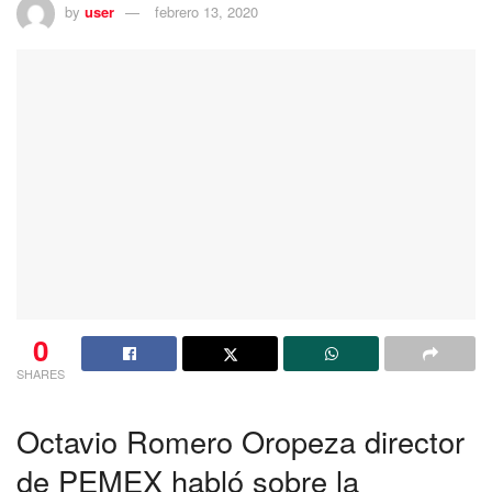
by
user
febrero 13, 2020
0
SHARES
Octavio Romero Oropeza director
de PEMEX habló sobre la